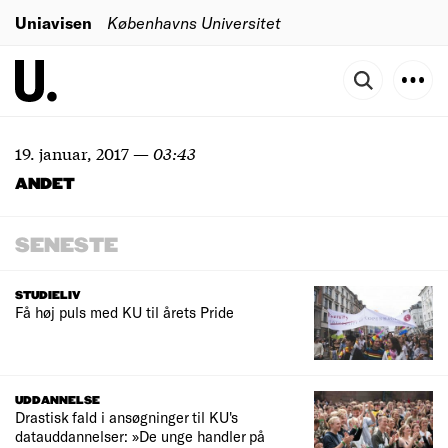
Uniavisen
Københavns Universitet
19. januar, 2017
—
03:43
ANDET
SENESTE
STUDIELIV
Få høj puls med KU til årets Pride
UDDANNELSE
Drastisk fald i ansøgninger til KU's
datauddannelser: »De unge handler på