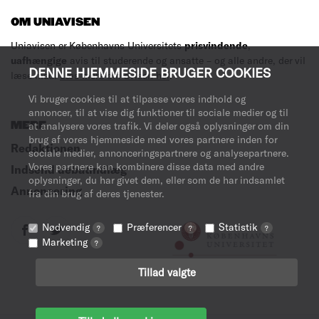
OM UNIAVISEN
Uniavisen er Københavns Universitets
prisvindende
,
uafhængige
avis til studerende og ansatte – og alle andre, der vil
DENNE HJEMMESIDE BRUGER COOKIES
læse med.
Læs mere om avisen her
.
Vi bruger cookies til at tilpasse vores indhold og
annoncer, til at vise dig funktioner til sociale medier og til
MERE
at analysere vores trafik. Vi deler også oplysninger om din
brug af vores hjemmeside med vores partnere inden for
Redaktionen
sociale medier, annonceringspartnere og analysepartnere.
Vores partnere kan kombinere disse data med andre
Indsend debatindlæg
oplysninger, du har givet dem, eller som de har indsamlet
Annoncering
fra din brug af deres tjenester.
Nødvendig
Præferencer
Statistik
?
?
?
Marketing
?
Tillad valgte