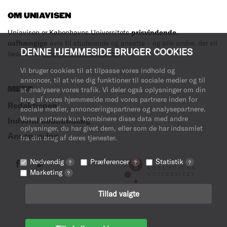
OM UNIAVISEN
Uniavisen er Københavns Universitets
prisvindende
,
uafhængige
avis til studerende og ansatte – og alle andre, der vil
DENNE HJEMMESIDE BRUGER COOKIES
læse med.
Læs mere om avisen her
.
Vi bruger cookies til at tilpasse vores indhold og
annoncer, til at vise dig funktioner til sociale medier og til
MERE
at analysere vores trafik. Vi deler også oplysninger om din
brug af vores hjemmeside med vores partnere inden for
Redaktionen
sociale medier, annonceringspartnere og analysepartnere.
Vores partnere kan kombinere disse data med andre
Indsend debatindlæg
oplysninger, du har givet dem, eller som de har indsamlet
Annoncering
fra din brug af deres tjenester.
Nødvendig
Præferencer
Statistik
?
?
?
Marketing
?
Tillad valgte