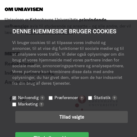
OM UNIAVISEN
Uniavisen er Københavns Universitets
prisvindende
,
uafhængige
avis til studerende og ansatte – og alle andre, der vil
DENNE HJEMMESIDE BRUGER COOKIES
læse med.
Læs mere om avisen her
.
Vi bruger cookies til at tilpasse vores indhold og
annoncer, til at vise dig funktioner til sociale medier og til
MERE
at analysere vores trafik. Vi deler også oplysninger om din
brug af vores hjemmeside med vores partnere inden for
Redaktionen
sociale medier, annonceringspartnere og analysepartnere.
Vores partnere kan kombinere disse data med andre
Indsend debatindlæg
oplysninger, du har givet dem, eller som de har indsamlet
Annoncering
fra din brug af deres tjenester.
Nødvendig
Præferencer
Statistik
?
?
?
Marketing
?
Tillad valgte