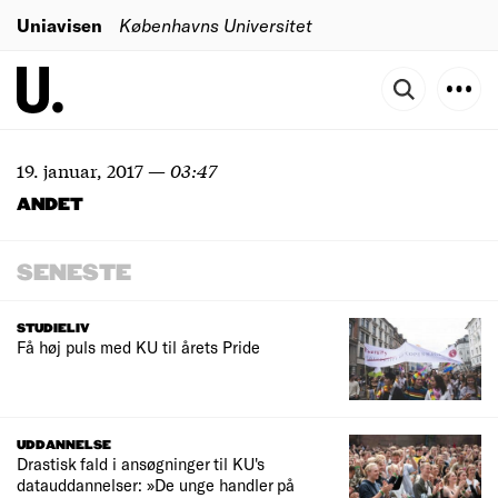
Uniavisen
Københavns Universitet
19. januar, 2017
—
03:47
ANDET
SENESTE
STUDIELIV
Få høj puls med KU til årets Pride
UDDANNELSE
Drastisk fald i ansøgninger til KU's
datauddannelser: »De unge handler på