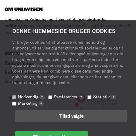
OM UNIAVISEN
Uniavisen er Københavns Universitets
prisvindende
,
uafhængige
avis til studerende og ansatte – og alle andre, der vil
DENNE HJEMMESIDE BRUGER COOKIES
læse med.
Læs mere om avisen her
.
Vi bruger cookies til at tilpasse vores indhold og
annoncer, til at vise dig funktioner til sociale medier og til
MERE
at analysere vores trafik. Vi deler også oplysninger om din
brug af vores hjemmeside med vores partnere inden for
Redaktionen
sociale medier, annonceringspartnere og analysepartnere.
Vores partnere kan kombinere disse data med andre
Indsend debatindlæg
oplysninger, du har givet dem, eller som de har indsamlet
Annoncering
fra din brug af deres tjenester.
Nødvendig
Præferencer
Statistik
?
?
?
Marketing
?
Tillad valgte