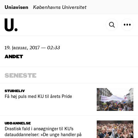
Uniavisen
Københavns Universitet
19. januar, 2017
—
02:33
ANDET
SENESTE
STUDIELIV
Få høj puls med KU til årets Pride
UDDANNELSE
Drastisk fald i ansøgninger til KU's
datauddannelser: »De unge handler på