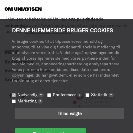
OM UNIAVISEN
Uniavisen er Københavns Universitets
prisvindende
,
uafhængige
avis til studerende og ansatte – og alle andre, der vil
DENNE HJEMMESIDE BRUGER COOKIES
læse med.
Læs mere om avisen her
.
Vi bruger cookies til at tilpasse vores indhold og
annoncer, til at vise dig funktioner til sociale medier og til
MERE
at analysere vores trafik. Vi deler også oplysninger om din
brug af vores hjemmeside med vores partnere inden for
Redaktionen
sociale medier, annonceringspartnere og analysepartnere.
Vores partnere kan kombinere disse data med andre
Indsend debatindlæg
oplysninger, du har givet dem, eller som de har indsamlet
Annoncering
fra din brug af deres tjenester.
Nødvendig
Præferencer
Statistik
?
?
?
Marketing
?
Tillad valgte