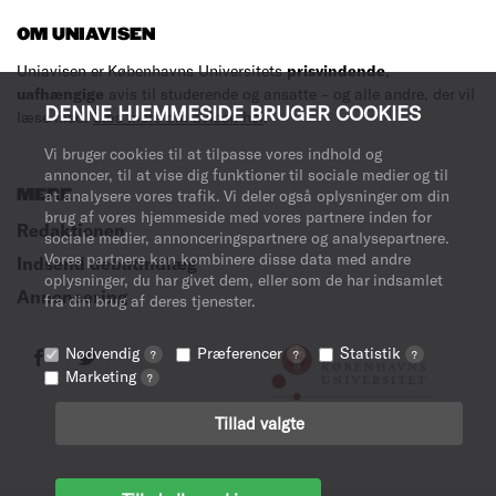
OM UNIAVISEN
Uniavisen er Københavns Universitets
prisvindende
,
uafhængige
avis til studerende og ansatte – og alle andre, der vil
DENNE HJEMMESIDE BRUGER COOKIES
læse med.
Læs mere om avisen her
.
Vi bruger cookies til at tilpasse vores indhold og
annoncer, til at vise dig funktioner til sociale medier og til
MERE
at analysere vores trafik. Vi deler også oplysninger om din
brug af vores hjemmeside med vores partnere inden for
Redaktionen
sociale medier, annonceringspartnere og analysepartnere.
Vores partnere kan kombinere disse data med andre
Indsend debatindlæg
oplysninger, du har givet dem, eller som de har indsamlet
Annoncering
fra din brug af deres tjenester.
Nødvendig
Præferencer
Statistik
?
?
?
Marketing
?
Tillad valgte