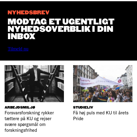
NYHEDSBREV
MODTAG ET UGENTLIGT
NYHEDSOVERBLIK I DIN
INBOX
Tilmeld nu
ARBEJDSMILJØ
STUDIELIV
Forsvarsforskning rykker
Få høj puls med KU til årets
tættere på KU og rejser
Pride
svære spørgsmål om
forskningsfrihed