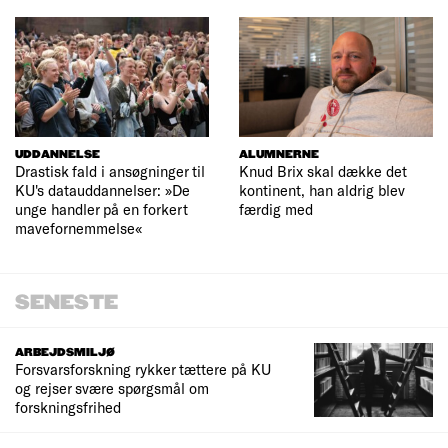
UDDANNELSE
ALUMNERNE
Drastisk fald i ansøgninger til
Knud Brix skal dække det
KU's datauddannelser: »De
kontinent, han aldrig blev
unge handler på en forkert
færdig med
mavefornemmelse«
SENESTE
ARBEJDSMILJØ
Forsvarsforskning rykker tættere på KU
og rejser svære spørgsmål om
forskningsfrihed