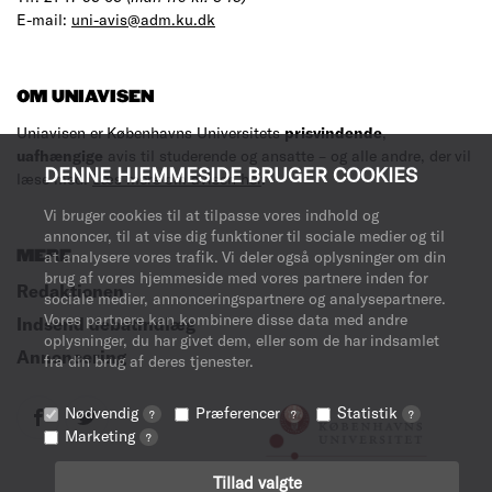
E-mail:
uni-avis@adm.ku.dk
OM UNIAVISEN
Uniavisen er Københavns Universitets
prisvindende
,
uafhængige
avis til studerende og ansatte – og alle andre, der vil
DENNE HJEMMESIDE BRUGER COOKIES
læse med.
Læs mere om avisen her
.
Vi bruger cookies til at tilpasse vores indhold og
annoncer, til at vise dig funktioner til sociale medier og til
MERE
at analysere vores trafik. Vi deler også oplysninger om din
brug af vores hjemmeside med vores partnere inden for
Redaktionen
sociale medier, annonceringspartnere og analysepartnere.
Vores partnere kan kombinere disse data med andre
Indsend debatindlæg
oplysninger, du har givet dem, eller som de har indsamlet
Annoncering
fra din brug af deres tjenester.
Nødvendig
Præferencer
Statistik
?
?
?
Marketing
?
Tillad valgte