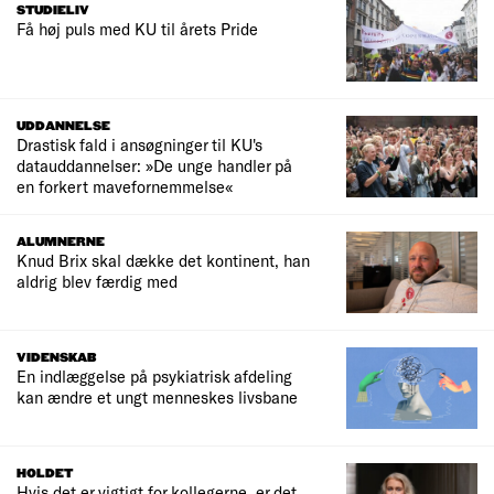
STUDIELIV
Få høj puls med KU til årets Pride
UDDANNELSE
Drastisk fald i ansøgninger til KU's
datauddannelser: »De unge handler på
en forkert mavefornemmelse«
ALUMNERNE
Knud Brix skal dække det kontinent, han
aldrig blev færdig med
VIDENSKAB
En indlæggelse på psykiatrisk afdeling
kan ændre et ungt menneskes livsbane
HOLDET
Hvis det er vigtigt for kollegerne, er det