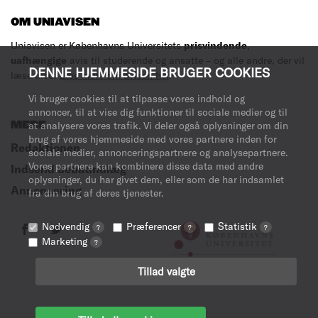
OM UNIAVISEN
Uniavisen er Københavns Universitets
prisvindende
,
uafhængige
avis til studerende og ansatte – og alle andre, der vil
DENNE HJEMMESIDE BRUGER COOKIES
læse med.
Læs mere om avisen her
.
Vi bruger cookies til at tilpasse vores indhold og
annoncer, til at vise dig funktioner til sociale medier og til
MERE
at analysere vores trafik. Vi deler også oplysninger om din
brug af vores hjemmeside med vores partnere inden for
Redaktionen
sociale medier, annonceringspartnere og analysepartnere.
Vores partnere kan kombinere disse data med andre
Indsend debatindlæg
oplysninger, du har givet dem, eller som de har indsamlet
Annoncering
fra din brug af deres tjenester.
Nødvendig
Præferencer
Statistik
?
?
?
Marketing
?
Tillad valgte