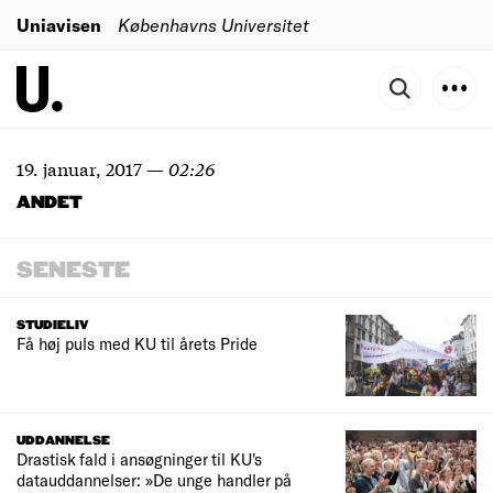
Uniavisen
Københavns Universitet
19. januar, 2017
—
02:26
ANDET
SENESTE
STUDIELIV
Få høj puls med KU til årets Pride
UDDANNELSE
Drastisk fald i ansøgninger til KU's
datauddannelser: »De unge handler på