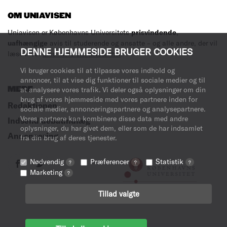
OM UNIAVISEN
Uniavisen er Københavns Universitets
prisvindende
,
uafhængige
avis til studerende og ansatte – og alle andre, der vil
DENNE HJEMMESIDE BRUGER COOKIES
læse med.
Læs mere om avisen her
.
Vi bruger cookies til at tilpasse vores indhold og
annoncer, til at vise dig funktioner til sociale medier og til
MERE
at analysere vores trafik. Vi deler også oplysninger om din
brug af vores hjemmeside med vores partnere inden for
Redaktionen
sociale medier, annonceringspartnere og analysepartnere.
Vores partnere kan kombinere disse data med andre
Indsend debatindlæg
oplysninger, du har givet dem, eller som de har indsamlet
Annoncering
fra din brug af deres tjenester.
Nødvendig
Præferencer
Statistik
?
?
?
Marketing
?
Tillad valgte