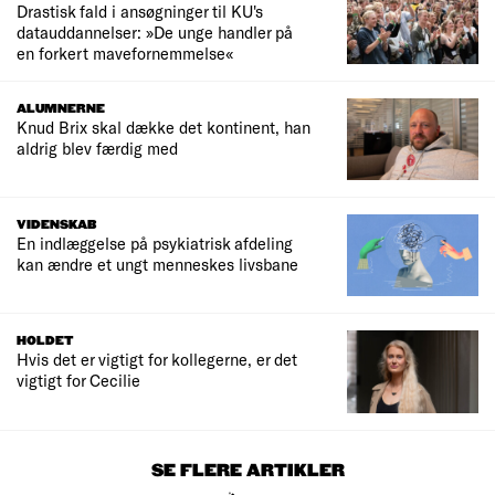
Drastisk fald i ansøgninger til KU's
datauddannelser: »De unge handler på
en forkert mavefornemmelse«
ALUMNERNE
Knud Brix skal dække det kontinent, han
aldrig blev færdig med
VIDENSKAB
En indlæggelse på psykiatrisk afdeling
kan ændre et ungt menneskes livsbane
HOLDET
Hvis det er vigtigt for kollegerne, er det
vigtigt for Cecilie
SE FLERE ARTIKLER