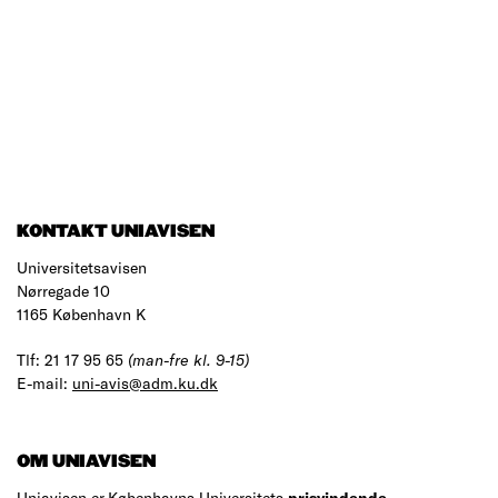
KONTAKT UNIAVISEN
Universitetsavisen
Nørregade 10
1165 København K
Tlf: 21 17 95 65
(man-fre kl. 9-15)
E-mail:
uni-avis@adm.ku.dk
OM UNIAVISEN
Uniavisen er Københavns Universitets
prisvindende
,