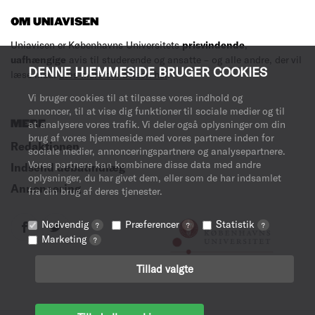
OM UNIAVISEN
Uniavisen er Københavns Universitets
prisvindende
,
uafhængige
avis til studerende og ansatte – og alle andre, der vil
DENNE HJEMMESIDE BRUGER COOKIES
læse med.
Læs mere om avisen her
.
Vi bruger cookies til at tilpasse vores indhold og
annoncer, til at vise dig funktioner til sociale medier og til
MERE
at analysere vores trafik. Vi deler også oplysninger om din
brug af vores hjemmeside med vores partnere inden for
Redaktionen
sociale medier, annonceringspartnere og analysepartnere.
Vores partnere kan kombinere disse data med andre
Indsend debatindlæg
oplysninger, du har givet dem, eller som de har indsamlet
Annoncering
fra din brug af deres tjenester.
Nødvendig
Præferencer
Statistik
?
?
?
Marketing
?
Tillad valgte