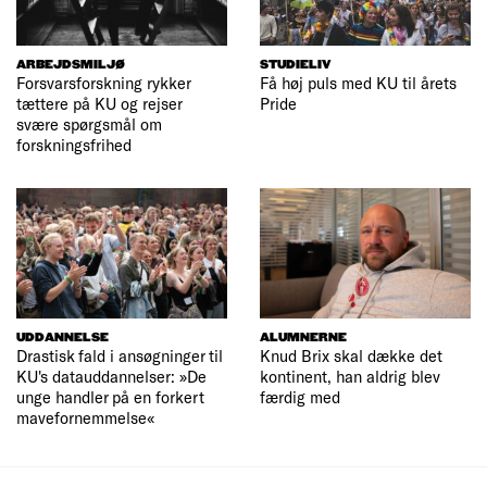
ARBEJDSMILJØ
STUDIELIV
Forsvarsforskning rykker
Få høj puls med KU til årets
tættere på KU og rejser
Pride
svære spørgsmål om
forskningsfrihed
UDDANNELSE
ALUMNERNE
Drastisk fald i ansøgninger til
Knud Brix skal dække det
KU's datauddannelser: »De
kontinent, han aldrig blev
unge handler på en forkert
færdig med
mavefornemmelse«