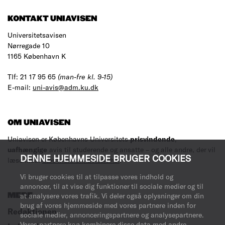
KONTAKT UNIAVISEN
Universitetsavisen
Nørregade 10
1165 København K
Tlf: 21 17 95 65
(man-fre kl. 9-15)
E-mail:
uni-avis@adm.ku.dk
OM UNIAVISEN
Uniavisen er Københavns Universitets
prisvindende
,
uafhængige
avis til studerende og ansatte – og alle andre, der vil
DENNE HJEMMESIDE BRUGER COOKIES
læse med.
Læs mere om avisen her
.
Vi bruger cookies til at tilpasse vores indhold og
annoncer, til at vise dig funktioner til sociale medier og til
at analysere vores trafik. Vi deler også oplysninger om din
MERE
brug af vores hjemmeside med vores partnere inden for
Redaktionen
sociale medier, annonceringspartnere og analysepartnere.
Vores partnere kan kombinere disse data med andre