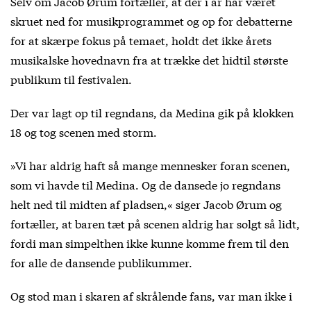
Selv om Jacob Ørum fortæller, at der i år har været
skruet ned for musikprogrammet og op for debatterne
for at skærpe fokus på temaet, holdt det ikke årets
musikalske hovednavn fra at trække det hidtil største
publikum til festivalen.
Der var lagt op til regndans, da Medina gik på klokken
18 og tog scenen med storm.
»Vi har aldrig haft så mange mennesker foran scenen,
som vi havde til Medina. Og de dansede jo regndans
helt ned til midten af pladsen,« siger Jacob Ørum og
fortæller, at baren tæt på scenen aldrig har solgt så lidt,
fordi man simpelthen ikke kunne komme frem til den
for alle de dansende publikummer.
Og stod man i skaren af skrålende fans, var man ikke i