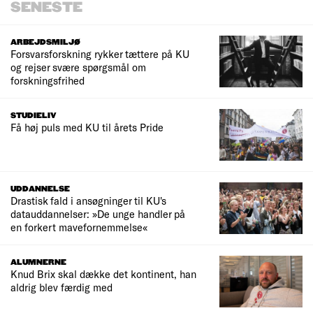
SENESTE
ARBEJDSMILJØ
Forsvarsforskning rykker tættere på KU
og rejser svære spørgsmål om
forskningsfrihed
STUDIELIV
Få høj puls med KU til årets Pride
UDDANNELSE
Drastisk fald i ansøgninger til KU's
datauddannelser: »De unge handler på
en forkert mavefornemmelse«
ALUMNERNE
Knud Brix skal dække det kontinent, han
aldrig blev færdig med