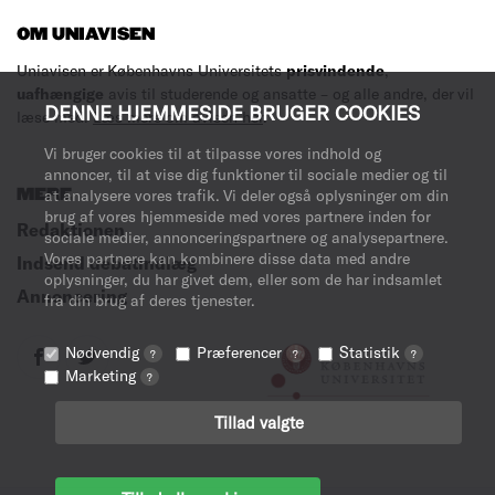
OM UNIAVISEN
Uniavisen er Københavns Universitets
prisvindende
,
uafhængige
avis til studerende og ansatte – og alle andre, der vil
DENNE HJEMMESIDE BRUGER COOKIES
læse med.
Læs mere om avisen her
.
Vi bruger cookies til at tilpasse vores indhold og
annoncer, til at vise dig funktioner til sociale medier og til
MERE
at analysere vores trafik. Vi deler også oplysninger om din
brug af vores hjemmeside med vores partnere inden for
Redaktionen
sociale medier, annonceringspartnere og analysepartnere.
Vores partnere kan kombinere disse data med andre
Indsend debatindlæg
oplysninger, du har givet dem, eller som de har indsamlet
Annoncering
fra din brug af deres tjenester.
Nødvendig
Præferencer
Statistik
?
?
?
Marketing
?
Tillad valgte