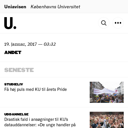
Uniavisen
Københavns Universitet
19. januar, 2017
—
03:32
ANDET
SENESTE
STUDIELIV
Få høj puls med KU til årets Pride
UDDANNELSE
Drastisk fald i ansøgninger til KU's
datauddannelser: »De unge handler på