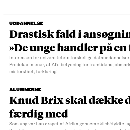
UDDANNELSE
Drastisk fald i ansøgni
»De unge handler på e
Interessen for universitetets forskellige datauddannelser 
Prodekan mener, at AI's betydning for fremtidens jobmar
misforstået, forklaring.
ALUMNERNE
Knud Brix skal dække d
færdig med
Som ung var han draget af Afrika gennem »klichéfyldte jag