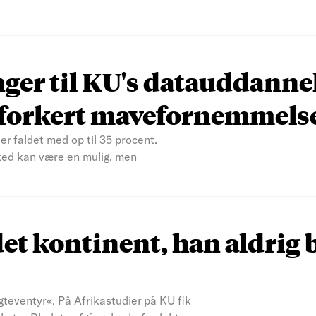
nger til KU's datauddanne
n forkert mavefornemmels
er faldet med op til 35 procent.
ked kan være en mulig, men
et kontinent, han aldrig 
teventyr«. På Afrikastudier på KU fik