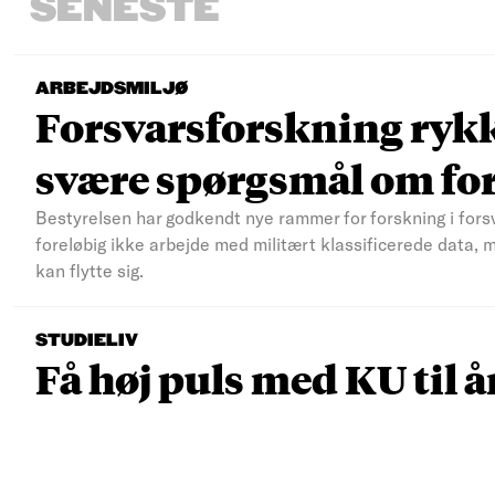
SENESTE
ARBEJDSMILJØ
Forsvarsforskning rykke
svære spørgsmål om fo
Bestyrelsen har godkendt nye rammer for forskning i fors
foreløbig ikke arbejde med militært klassificerede data, 
kan flytte sig.
STUDIELIV
Få høj puls med KU til å