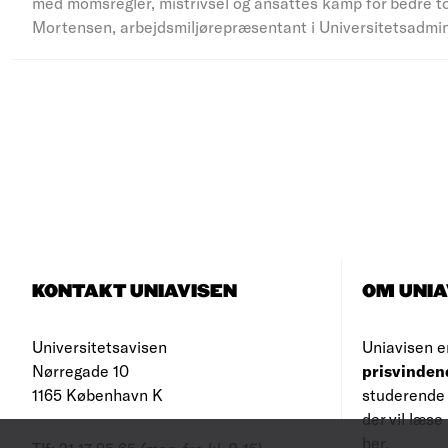
med momsregler, mistrivsel og ansattes kamp for bedre to
Mortensen, arbejdsmiljørepræsentant i Universitetsadmi
KONTAKT UNIAVISEN
OM UNIA
Universitetsavisen
Uniavisen e
Nørregade 10
prisvinden
1165 København K
studerende 
der vil læs
her
.