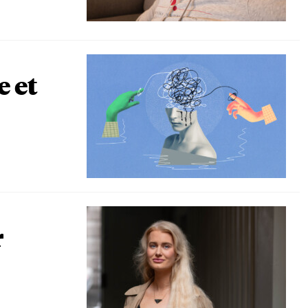
e et
r