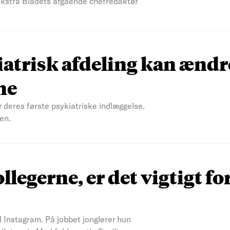
 Ekstra Bladets afgående chefredaktør
atrisk afdeling kan ændr
ne
r deres første psykiatriske indlæggelse.
en.
ollegerne, er det vigtigt fo
il Instagram. På jobbet jonglerer hun