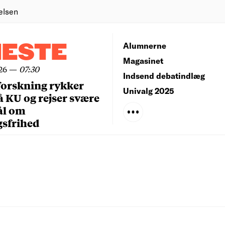
elsen
NESTE
Alumnerne
Magasinet
26
—
07:30
Indsend debatindlæg
forskning rykker
Univalg 2025
å KU og rejser svære
ål om
gsfrihed