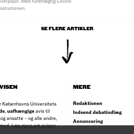
iletpapir. Mød fuldmægtig Cecilie
nistrationen.
SE FLERE ARTIKLER
VISEN
MERE
Redaktionen
r Københavns Universitets
de
,
uafhængige
avis til
Indsend debatindlæg
og ansatte – og alle andre,
Annoncering
e med.
Læs mere om avisen