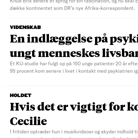
Knud Brix senere et sprog for sin fascination, og nu skal
dække kontinentet som DR’s nye Afrika-korrespondent.
VIDENSKAB
En indlæggelse på psyki
ungt menneskes livsba
Et KU-studie har fulgt op på 150 unge patienter 20 år efte
95 procent kom senere i livet i kontakt med psykiatrien ig
HOLDET
Hvis det er vigtigt for k
Cecilie
I fritiden optræder hun i musikvideoer og skyder indhold t