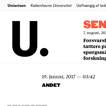
Uniavisen
Københavns Universitet
Uafhængig af led
SE
7. august, 20
Forsvars
tættere p
spørgsm
forsknin
19. januar, 2017
—
03:42
ANDET