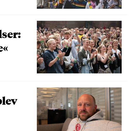
lser:
e«
blev