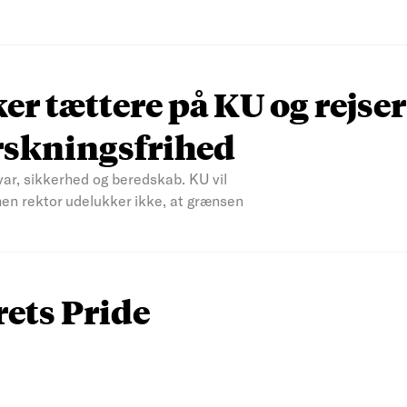
r tættere på KU og rejser
rskningsfrihed
var, sikkerhed og beredskab. KU vil
men rektor udelukker ikke, at grænsen
rets Pride