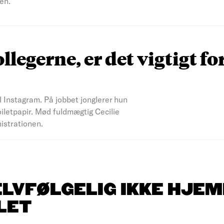
en.
ollegerne, er det vigtigt fo
il Instagram. På jobbet jonglerer hun
iletpapir. Mød fuldmægtig Cecilie
nistrationen.
ELVFØLGELIG IKKE HJEM
LET