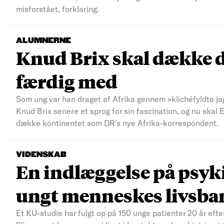
misforstået, forklaring.
ALUMNERNE
Knud Brix skal dække d
færdig med
Som ung var han draget af Afrika gennem »klichéfyldte jag
Knud Brix senere et sprog for sin fascination, og nu skal
dække kontinentet som DR’s nye Afrika-korrespondent.
VIDENSKAB
En indlæggelse på psyki
ungt menneskes livsba
Et KU-studie har fulgt op på 150 unge patienter 20 år efte