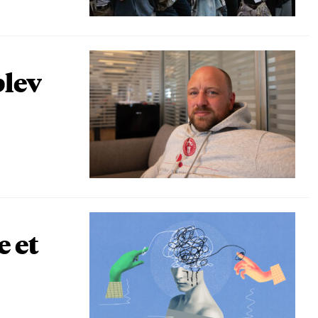
blev
e et