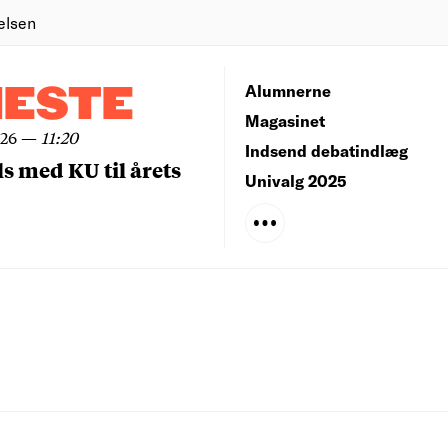
elsen
NESTE
Alumnerne
Magasinet
026
—
11:20
Indsend debatindlæg
ls med KU til årets
Univalg 2025