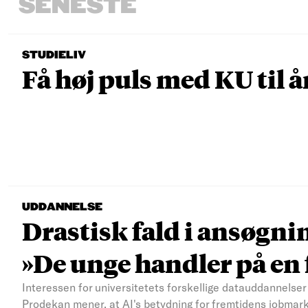
SENESTE
STUDIELIV
Få høj puls med KU til å
UDDANNELSE
Drastisk fald i ansøgni
»De unge handler på e
Interessen for universitetets forskellige datauddannelser 
Prodekan mener, at AI's betydning for fremtidens jobmar