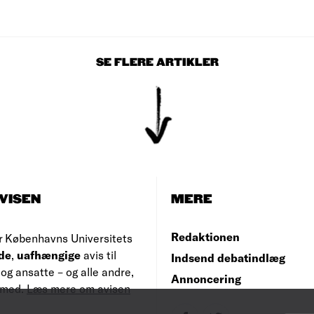
SE FLERE ARTIKLER
VISEN
MERE
Redaktionen
r Københavns Universitets
de
,
uafhængige
avis til
Indsend debatindlæg
og ansatte – og alle andre,
Annoncering
e med.
Læs mere om avisen