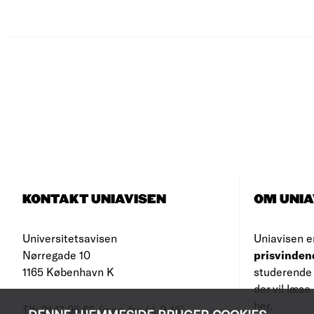
KONTAKT UNIAVISEN
OM UNIA
Universitetsavisen
Uniavisen e
Nørregade 10
prisvinden
1165 København K
studerende 
der vil læs
her
.
Tlf: 21 17 95 65
(man-fre kl. 9-15)