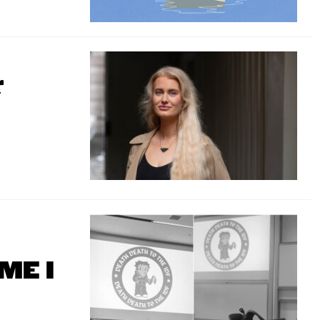
r
ME I