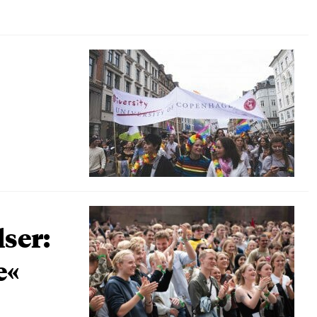
lser:
e«