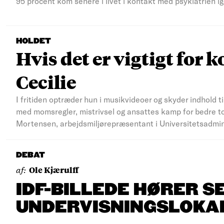
95 procent kom senere i livet i kontakt med psykiatrien ig
HOLDET
Hvis det er vigtigt for k
Cecilie
I fritiden optræder hun i musikvideoer og skyder indhold t
med momsregler, mistrivsel og ansattes kamp for bedre to
Mortensen, arbejdsmiljørepræsentant i Universitetsadmi
DEBAT
af:
Ole Kjærulff
IDF-BILLEDE HØRER S
UNDERVISNINGSLOKA