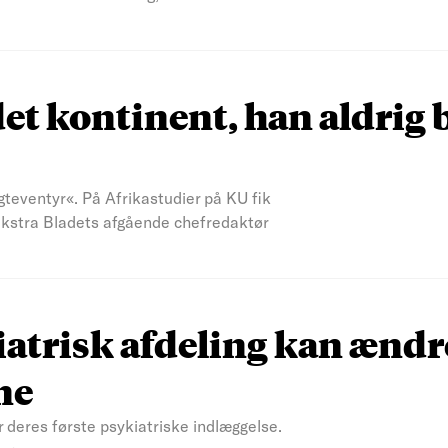
et kontinent, han aldrig 
teventyr«. På Afrikastudier på KU fik
 Ekstra Bladets afgående chefredaktør
atrisk afdeling kan ændr
ne
r deres første psykiatriske indlæggelse.