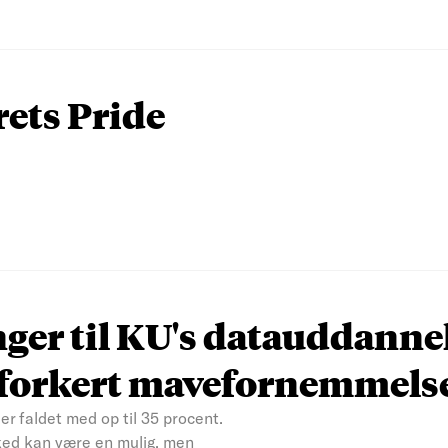
rets Pride
nger til KU's datauddanne
n forkert mavefornemmels
er faldet med op til 35 procent.
ked kan være en mulig, men