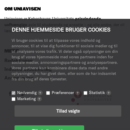
OM UNIAVISEN
Uniavisen er Københavns Universitets
prisvindende
,
uafhængige
avis til studerende og ansatte – og alle andre, der vil
DENNE HJEMMESIDE BRUGER COOKIES
læse med.
Læs mere om avisen her
.
Vi bruger cookies til at tilpasse vores indhold og
annoncer, til at vise dig funktioner til sociale medier og til
MERE
at analysere vores trafik. Vi deler også oplysninger om din
brug af vores hjemmeside med vores partnere inden for
Redaktionen
sociale medier, annonceringspartnere og analysepartnere.
Vores partnere kan kombinere disse data med andre
Indsend debatindlæg
oplysninger, du har givet dem, eller som de har indsamlet
Annoncering
fra din brug af deres tjenester.
Nødvendig
Præferencer
Statistik
?
?
?
Marketing
?
Tillad valgte