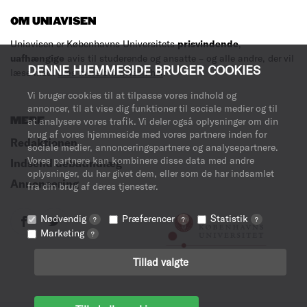
OM UNIAVISEN
Uniavisen er Københavns Universitets
prisvindende
,
uafhængige
avis til studerende og ansatte – og alle andre, der vil
DENNE HJEMMESIDE BRUGER COOKIES
læse med.
Læs mere om avisen her
.
Vi bruger cookies til at tilpasse vores indhold og
annoncer, til at vise dig funktioner til sociale medier og til
MERE
at analysere vores trafik. Vi deler også oplysninger om din
brug af vores hjemmeside med vores partnere inden for
Redaktionen
sociale medier, annonceringspartnere og analysepartnere.
Vores partnere kan kombinere disse data med andre
Indsend debatindlæg
oplysninger, du har givet dem, eller som de har indsamlet
Annoncering
fra din brug af deres tjenester.
Nødvendig
Præferencer
Statistik
?
?
?
Marketing
?
Tillad valgte