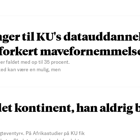
nger til KU's datauddanne
n forkert mavefornemmels
er faldet med op til 35 procent.
ked kan være en mulig, men
et kontinent, han aldrig 
teventyr«. På Afrikastudier på KU fik