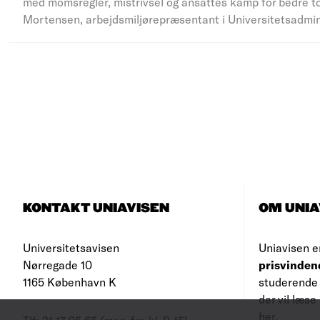
med momsregler, mistrivsel og ansattes kamp for bedre to
Mortensen, arbejdsmiljørepræsentant i Universitetsadmi
KONTAKT UNIAVISEN
OM UNIA
Universitetsavisen
Uniavisen e
Nørregade 10
prisvinden
1165 København K
studerende 
der vil læs
her
.