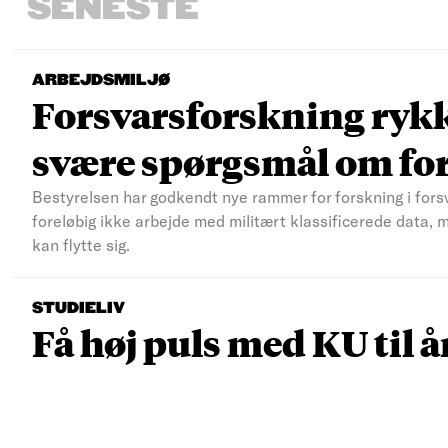
SENESTE
ARBEJDSMILJØ
Forsvarsforskning rykke
svære spørgsmål om fo
Bestyrelsen har godkendt nye rammer for forskning i fors
foreløbig ikke arbejde med militært klassificerede data, 
kan flytte sig.
STUDIELIV
Få høj puls med KU til å