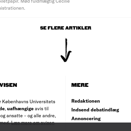
iletpapir. Mød fuldmægtig Cecilie
nistrationen.
SE FLERE ARTIKLER
VISEN
MERE
Redaktionen
r Københavns Universitets
de
,
uafhængige
avis til
Indsend debatindlæg
og ansatte – og alle andre,
Annoncering
e med.
Læs mere om avisen