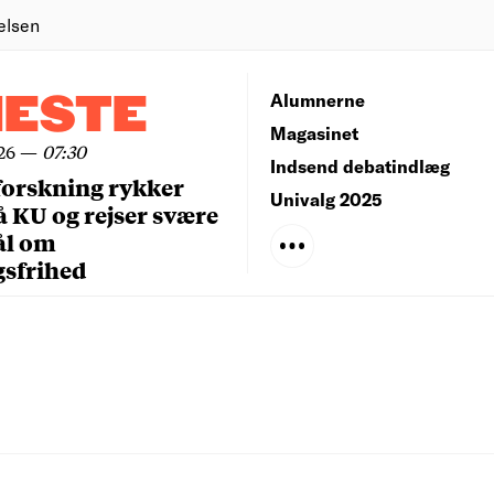
elsen
NESTE
Alumnerne
Magasinet
26
—
07:30
Indsend debatindlæg
forskning rykker
Univalg 2025
å KU og rejser svære
ål om
gsfrihed