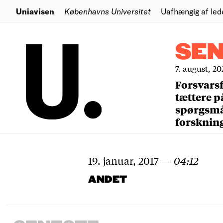
Uniavisen
Københavns Universitet
Uafhængig af led
SE
7. august, 20
Forsvars
tættere p
spørgsm
forsknin
19. januar, 2017
—
04:12
ANDET