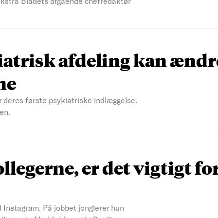
 Ekstra Bladets afgående chefredaktør
atrisk afdeling kan ændr
ne
r deres første psykiatriske indlæggelse.
en.
ollegerne, er det vigtigt fo
il Instagram. På jobbet jonglerer hun