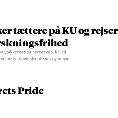
r tættere på KU og rejser
rskningsfrihed
var, sikkerhed og beredskab. KU vil
men rektor udelukker ikke, at grænsen
rets Pride