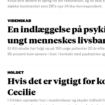
Knud Brix senere et sprog for sin fascination, og nu skal
dække kontinentet som DR’s nye Afrika-korrespondent.
VIDENSKAB
En indlæggelse på psyki
ungt menneskes livsba
Et KU-studie har fulgt op på 150 unge patienter 20 år efte
95 procent kom senere i livet i kontakt med psykiatrien ig
HOLDET
Hvis det er vigtigt for k
Cecilie
I fritiden optræder hun i musikvideoer og skyder indhold t