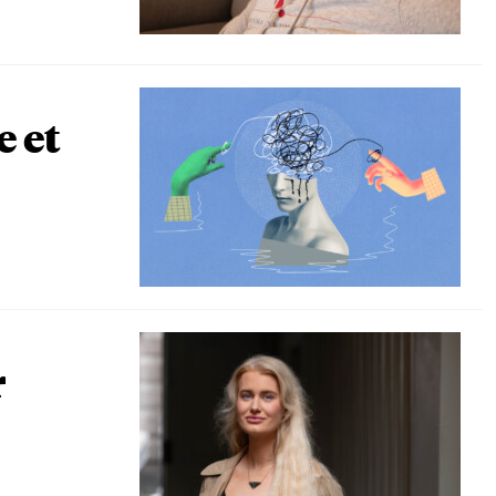
e et
r