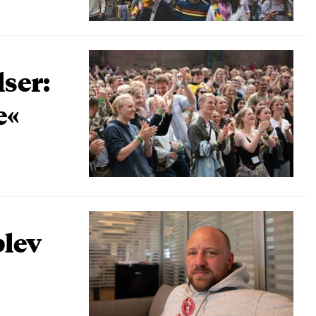
lser:
e«
blev