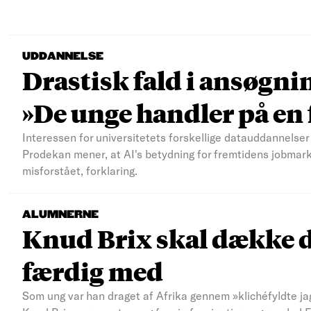
UDDANNELSE
Drastisk fald i ansøgni
»De unge handler på e
Interessen for universitetets forskellige datauddannelser 
Prodekan mener, at AI's betydning for fremtidens jobmar
misforstået, forklaring.
ALUMNERNE
Knud Brix skal dække d
færdig med
Som ung var han draget af Afrika gennem »klichéfyldte jag