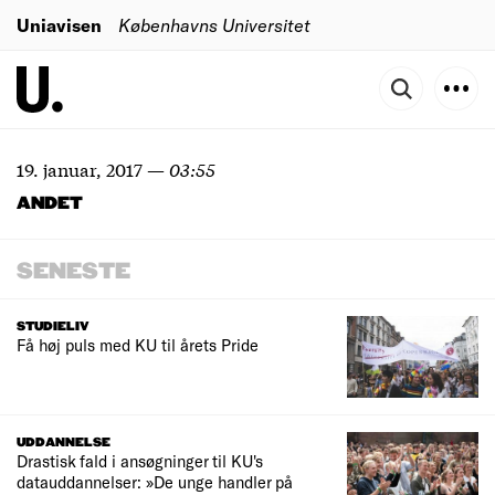
Uniavisen
Københavns Universitet
19. januar, 2017
—
03:55
ANDET
SENESTE
STUDIELIV
Få høj puls med KU til årets Pride
UDDANNELSE
Drastisk fald i ansøgninger til KU's
datauddannelser: »De unge handler på