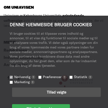
OM UNIAVISEN
Uniavisen er Københavns Universitets
prisvindende
,
uafhængige
avis til studerende og ansatte – og alle andre, der vil
DENNE HJEMMESIDE BRUGER COOKIES
læse med.
Læs mere om avisen her
.
Vi bruger cookies til at tilpasse vores indhold og
annoncer, til at vise dig funktioner til sociale medier og til
MERE
at analysere vores trafik. Vi deler også oplysninger om din
brug af vores hjemmeside med vores partnere inden for
Redaktionen
sociale medier, annonceringspartnere og analysepartnere.
Vores partnere kan kombinere disse data med andre
Indsend debatindlæg
oplysninger, du har givet dem, eller som de har indsamlet
Annoncering
fra din brug af deres tjenester.
Nødvendig
Præferencer
Statistik
?
?
?
Marketing
?
Tillad valgte