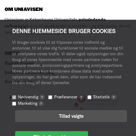
OM UNIAVISEN
Uniavisen er Københavns Universitets
prisvindende
,
uafhængige
avis til studerende og ansatte – og alle andre, der vil
DENNE HJEMMESIDE BRUGER COOKIES
læse med.
Læs mere om avisen her
.
Vi bruger cookies til at tilpasse vores indhold og
annoncer, til at vise dig funktioner til sociale medier og til
MERE
at analysere vores trafik. Vi deler også oplysninger om din
brug af vores hjemmeside med vores partnere inden for
Redaktionen
sociale medier, annonceringspartnere og analysepartnere.
Vores partnere kan kombinere disse data med andre
Indsend debatindlæg
oplysninger, du har givet dem, eller som de har indsamlet
Annoncering
fra din brug af deres tjenester.
Nødvendig
Præferencer
Statistik
?
?
?
Marketing
?
Tillad valgte