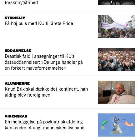
forskningsfrihed
STUDIELIV
Få høj puls med KU til årets Pride
UDDANNELSE
Drastisk fald i ansøgninger til KU's
datauddannelser: »De unge handler på
en forkert mavefornemmelse«
ALUMNERNE
Knud Brix skal dække det kontinent, han
aldrig blev færdig med
VIDENSKAB
En indlæggelse på psykiatrisk afdeling
kan ændre et ungt menneskes livsbane