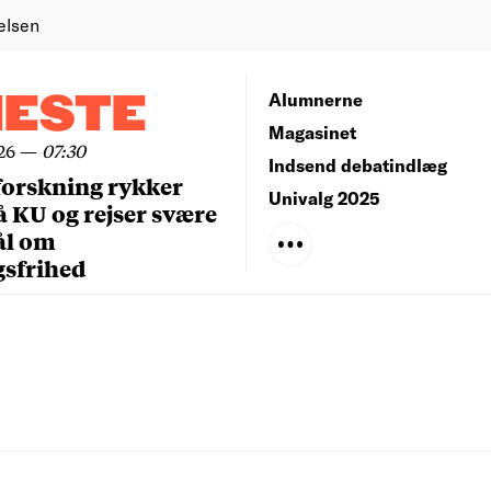
elsen
NESTE
Alumnerne
Magasinet
26
—
07:30
Indsend debatindlæg
forskning rykker
Univalg 2025
å KU og rejser svære
ål om
gsfrihed