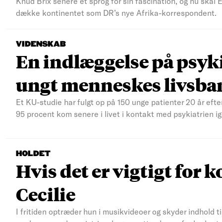
Knud Brix senere et sprog for sin fascination, og nu skal
dække kontinentet som DR’s nye Afrika-korrespondent.
VIDENSKAB
En indlæggelse på psyki
ungt menneskes livsba
Et KU-studie har fulgt op på 150 unge patienter 20 år efte
95 procent kom senere i livet i kontakt med psykiatrien ig
HOLDET
Hvis det er vigtigt for k
Cecilie
I fritiden optræder hun i musikvideoer og skyder indhold t