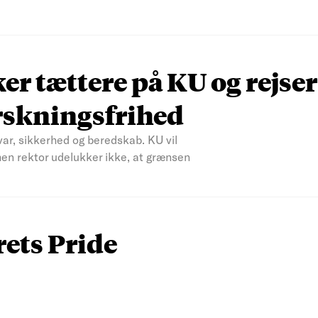
r tættere på KU og rejser
rskningsfrihed
var, sikkerhed og beredskab. KU vil
men rektor udelukker ikke, at grænsen
rets Pride