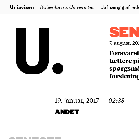
Uniavisen
Københavns Universitet
Uafhængig af led
SE
7. august, 20
Forsvars
tættere p
spørgsm
forsknin
19. januar, 2017
—
02:35
ANDET