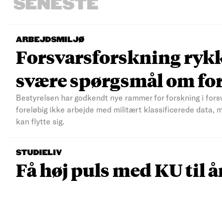
SENESTE
ARBEJDSMILJØ
Forsvarsforskning rykke
svære spørgsmål om fo
Bestyrelsen har godkendt nye rammer for forskning i fors
foreløbig ikke arbejde med militært klassificerede data, 
kan flytte sig.
STUDIELIV
Få høj puls med KU til å