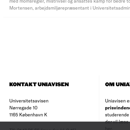
med momsregler, mistrivsel og ansattes kamp for bedre to
Mortensen, arbejdsmiljørepræsentant i Universitetsadmi
KONTAKT UNIAVISEN
OM UNIA
Universitetsavisen
Uniavisen e
Nørregade 10
prisvinden
1165 København K
studerende 
der vil læs
her
.