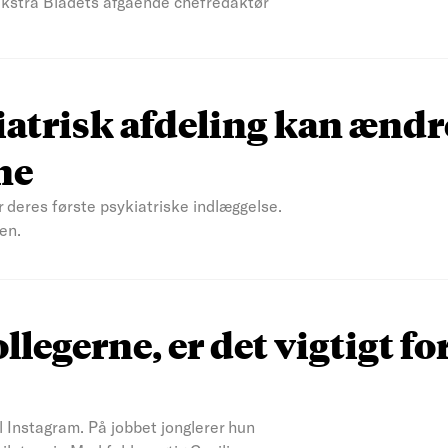
 Ekstra Bladets afgående chefredaktør
atrisk afdeling kan ændr
ne
r deres første psykiatriske indlæggelse.
en.
ollegerne, er det vigtigt fo
il Instagram. På jobbet jonglerer hun