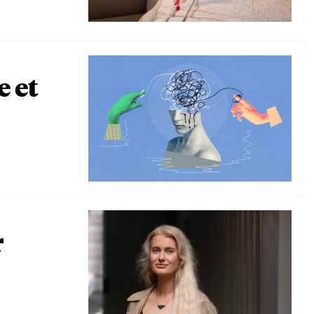
e et
r