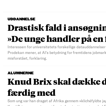
UDDANNELSE
Drastisk fald i ansøgni
»De unge handler på e
Interessen for universitetets forskellige datauddannelser 
Prodekan mener, at AI's betydning for fremtidens jobmar
misforstået, forklaring.
ALUMNERNE
Knud Brix skal dække d
færdig med
Som ung var han draget af Afrika gennem »klichéfyldte jag