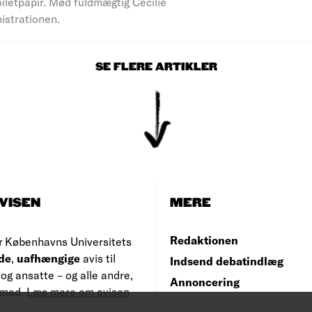
iletpapir. Mød fuldmægtig Cecilie
nistrationen.
SE FLERE ARTIKLER
VISEN
MERE
Redaktionen
r Københavns Universitets
de
,
uafhængige
avis til
Indsend debatindlæg
og ansatte – og alle andre,
Annoncering
e med.
Læs mere om avisen