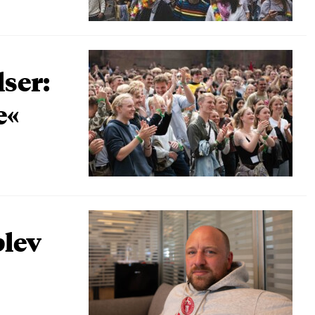
lser:
e«
blev