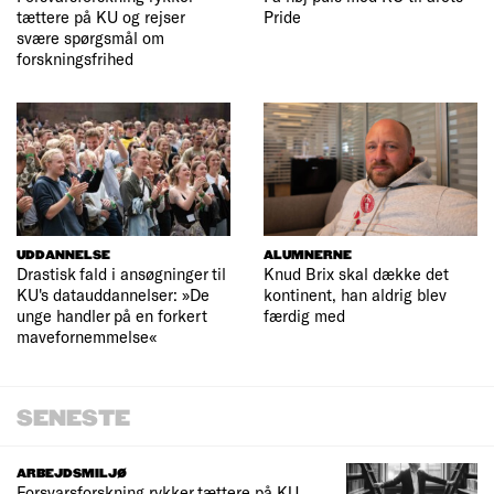
tættere på KU og rejser
Pride
svære spørgsmål om
forskningsfrihed
UDDANNELSE
ALUMNERNE
Drastisk fald i ansøgninger til
Knud Brix skal dække det
KU's datauddannelser: »De
kontinent, han aldrig blev
unge handler på en forkert
færdig med
mavefornemmelse«
SENESTE
ARBEJDSMILJØ
Forsvarsforskning rykker tættere på KU