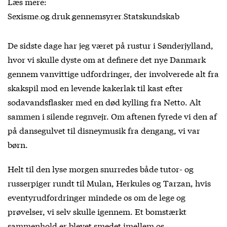
Læs mere:
Sexisme og druk gennemsyrer Statskundskab
De sidste dage har jeg været på rustur i Sønderjylland,
hvor vi skulle dyste om at definere det nye Danmark
gennem vanvittige udfordringer, der involverede alt fra
skakspil mod en levende kakerlak til kast efter
sodavandsflasker med en død kylling fra Netto. Alt
sammen i silende regnvejr. Om aftenen fyrede vi den af
på dansegulvet til disneymusik fra dengang, vi var
børn.
Helt til den lyse morgen snurredes både tutor- og
russerpiger rundt til Mulan, Herkules og Tarzan, hvis
eventyrudfordringer mindede os om de lege og
prøvelser, vi selv skulle igennem. Et bomstærkt
sammenhold er blevet smedet imellem os.