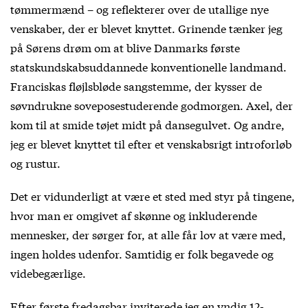
tømmermænd – og reflekterer over de utallige nye
venskaber, der er blevet knyttet. Grinende tænker jeg
på Sørens drøm om at blive Danmarks første
statskundskabsuddannede konventionelle landmand.
Franciskas fløjlsbløde sangstemme, der kysser de
søvndrukne soveposestuderende godmorgen. Axel, der
kom til at smide tøjet midt på dansegulvet. Og andre,
jeg er blevet knyttet til efter et venskabsrigt introforløb
og rustur.
Det er vidunderligt at være et sted med styr på tingene,
hvor man er omgivet af skønne og inkluderende
mennesker, der sørger for, at alle får lov at være med,
ingen holdes udenfor. Samtidig er folk begavede og
videbegærlige.
Efter første fredagsbar inviterede jeg en yndig 12-