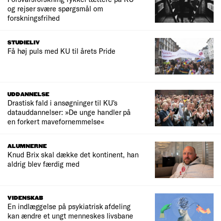
og rejser svære spørgsmål om
forskningsfrihed
STUDIELIV
Få høj puls med KU til årets Pride
UDDANNELSE
Drastisk fald i ansøgninger til KU's
datauddannelser: »De unge handler på
en forkert mavefornemmelse«
ALUMNERNE
Knud Brix skal dække det kontinent, han
aldrig blev færdig med
VIDENSKAB
En indlæggelse på psykiatrisk afdeling
kan ændre et ungt menneskes livsbane