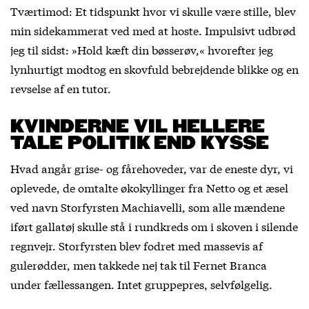
Tværtimod: Et tidspunkt hvor vi skulle være stille, blev
min sidekammerat ved med at hoste. Impulsivt udbrød
jeg til sidst: »Hold kæft din bøsserøv,« hvorefter jeg
lynhurtigt modtog en skovfuld bebrejdende blikke og en
revselse af en tutor.
KVINDERNE VIL HELLERE
TALE POLITIK END KYSSE
Hvad angår grise- og fårehoveder, var de eneste dyr, vi
oplevede, de omtalte økokyllinger fra Netto og et æsel
ved navn Storfyrsten Machiavelli, som alle mændene
iført gallatøj skulle stå i rundkreds om i skoven i silende
regnvejr. Storfyrsten blev fodret med massevis af
gulerødder, men takkede nej tak til Fernet Branca
under fællessangen. Intet gruppepres, selvfølgelig.