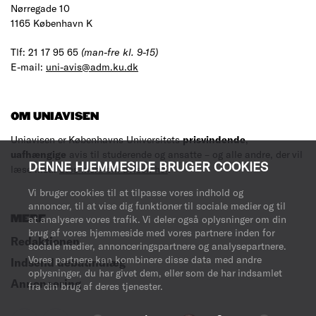
Nørregade 10
1165 København K
Tlf: 21 17 95 65
(man-fre kl. 9-15)
E-mail:
uni-avis@adm.ku.dk
OM UNIAVISEN
Uniavisen er Københavns Universitets
prisvindende
,
uafhængige
avis til studerende og ansatte – og alle andre, der vil
DENNE HJEMMESIDE BRUGER COOKIES
læse med.
Læs mere om avisen her
.
Vi bruger cookies til at tilpasse vores indhold og
annoncer, til at vise dig funktioner til sociale medier og til
MERE
at analysere vores trafik. Vi deler også oplysninger om din
brug af vores hjemmeside med vores partnere inden for
Redaktionen
sociale medier, annonceringspartnere og analysepartnere.
Vores partnere kan kombinere disse data med andre
Indsend debatindlæg
oplysninger, du har givet dem, eller som de har indsamlet
Annoncering
fra din brug af deres tjenester.