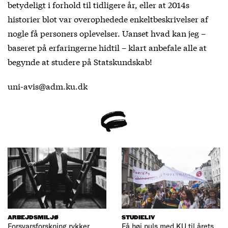
betydeligt i forhold til tidligere år, eller at 2014s
historier blot var overophedede enkeltbeskrivelser af
nogle få personers oplevelser. Uanset hvad kan jeg –
baseret på erfaringerne hidtil – klart anbefale alle at
begynde at studere på Statskundskab!
uni-avis@adm.ku.dk
ARBEJDSMILJØ
STUDIELIV
Forsvarsforskning rykker
Få høj puls med KU til årets