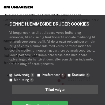
OM UNIAVISEN
Uniavisen er Københavns Universitets
prisvindende
,
uafhængige
avis til studerende og ansatte – og alle andre, der vil
DENNE HJEMMESIDE BRUGER COOKIES
læse med.
Læs mere om avisen her
.
Vi bruger cookies til at tilpasse vores indhold og
annoncer, til at vise dig funktioner til sociale medier og til
MERE
at analysere vores trafik. Vi deler også oplysninger om din
brug af vores hjemmeside med vores partnere inden for
Redaktionen
sociale medier, annonceringspartnere og analysepartnere.
Vores partnere kan kombinere disse data med andre
Indsend debatindlæg
oplysninger, du har givet dem, eller som de har indsamlet
Annoncering
fra din brug af deres tjenester.
Nødvendig
Præferencer
Statistik
?
?
?
Marketing
?
Tillad valgte