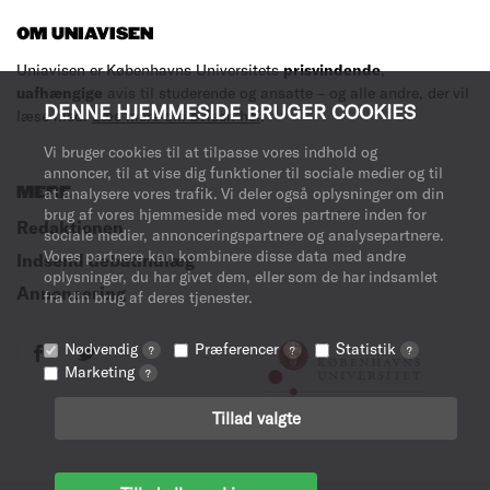
OM UNIAVISEN
Uniavisen er Københavns Universitets
prisvindende
,
uafhængige
avis til studerende og ansatte – og alle andre, der vil
DENNE HJEMMESIDE BRUGER COOKIES
læse med.
Læs mere om avisen her
.
Vi bruger cookies til at tilpasse vores indhold og
annoncer, til at vise dig funktioner til sociale medier og til
MERE
at analysere vores trafik. Vi deler også oplysninger om din
brug af vores hjemmeside med vores partnere inden for
Redaktionen
sociale medier, annonceringspartnere og analysepartnere.
Vores partnere kan kombinere disse data med andre
Indsend debatindlæg
oplysninger, du har givet dem, eller som de har indsamlet
Annoncering
fra din brug af deres tjenester.
Nødvendig
Præferencer
Statistik
?
?
?
Marketing
?
Tillad valgte