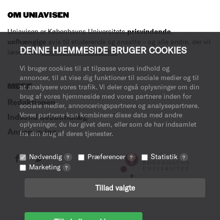
OM UNIAVISEN
Uniavisen er Københavns Universitets
prisvindende
,
uafhængige
avis til studerende og ansatte – og alle andre, der vil
DENNE HJEMMESIDE BRUGER COOKIES
læse med.
Læs mere om avisen her
.
Vi bruger cookies til at tilpasse vores indhold og
annoncer, til at vise dig funktioner til sociale medier og til
MERE
at analysere vores trafik. Vi deler også oplysninger om din
brug af vores hjemmeside med vores partnere inden for
Redaktionen
sociale medier, annonceringspartnere og analysepartnere.
Vores partnere kan kombinere disse data med andre
Indsend debatindlæg
oplysninger, du har givet dem, eller som de har indsamlet
Annoncering
fra din brug af deres tjenester.
Nødvendig
Præferencer
Statistik
?
?
?
Marketing
?
Tillad valgte