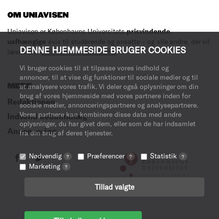
OM UNIAVISEN
Uniavisen er Københavns Universitets
prisvindende
,
uafhængige
avis til studerende og ansatte – og alle andre, der vil
DENNE HJEMMESIDE BRUGER COOKIES
læse med.
Læs mere om avisen her
.
Vi bruger cookies til at tilpasse vores indhold og
annoncer, til at vise dig funktioner til sociale medier og til
MERE
at analysere vores trafik. Vi deler også oplysninger om din
brug af vores hjemmeside med vores partnere inden for
Redaktionen
sociale medier, annonceringspartnere og analysepartnere.
Vores partnere kan kombinere disse data med andre
Indsend debatindlæg
oplysninger, du har givet dem, eller som de har indsamlet
Annoncering
fra din brug af deres tjenester.
Nødvendig
Præferencer
Statistik
?
?
?
Marketing
?
Tillad valgte