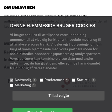
OM UNIAVISEN
Uniavisen er Københavns Universitets
prisvindende
,
uafhængige
avis til studerende og ansatte – og alle andre, der vil
DENNE HJEMMESIDE BRUGER COOKIES
læse med.
Læs mere om avisen her
.
Vi bruger cookies til at tilpasse vores indhold og
annoncer, til at vise dig funktioner til sociale medier og til
MERE
at analysere vores trafik. Vi deler også oplysninger om din
brug af vores hjemmeside med vores partnere inden for
Redaktionen
sociale medier, annonceringspartnere og analysepartnere.
Vores partnere kan kombinere disse data med andre
Indsend debatindlæg
oplysninger, du har givet dem, eller som de har indsamlet
Annoncering
fra din brug af deres tjenester.
Nødvendig
Præferencer
Statistik
?
?
?
Marketing
?
Tillad valgte