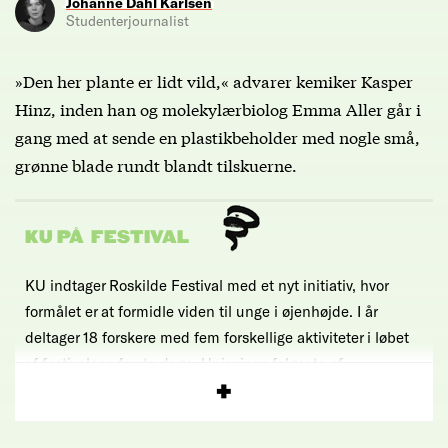
Johanne Dahl Karlsen
Studenterjournalist
»Den her plante er lidt vild,« advarer kemiker Kasper
Hinz, inden han og molekylærbiolog Emma Aller går i
gang med at sende en plastikbeholder med nogle små,
grønne blade rundt blandt tilskuerne.
KU PÅ FESTIVAL
KU indtager Roskilde Festival med et nyt initiativ, hvor
formålet er at formidle viden til unge i øjenhøjde. I år
deltager 18 forskere med fem forskellige aktiviteter i løbet
af festivalens første dage. Uniavisen følger to af
aktiviteterne.