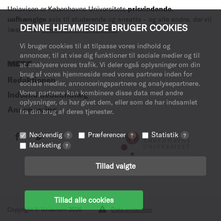
Uniavisen er Københavns Universitets
prisvindende
,
uafhængige
avis til studerende og ansatte – og alle andre, der vil
DENNE HJEMMESIDE BRUGER COOKIES
læse med.
Læs mere om avisen her
.
Vi bruger cookies til at tilpasse vores indhold og
annoncer, til at vise dig funktioner til sociale medier og til
at analysere vores trafik. Vi deler også oplysninger om din
MERE
brug af vores hjemmeside med vores partnere inden for
Redaktionen
sociale medier, annonceringspartnere og analysepartnere.
Vores partnere kan kombinere disse data med andre
Indsend debatindlæg
oplysninger, du har givet dem, eller som de har indsamlet
Annoncering
fra din brug af deres tjenester.
Nødvendig
Præferencer
Statistik
?
?
?
Marketing
?
Tillad valgte
Tillad alle cookies
Copyright © Uniavisen 2026
Data protection