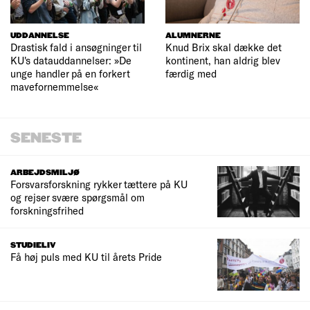
UDDANNELSE
ALUMNERNE
Drastisk fald i ansøgninger til
Knud Brix skal dække det
KU's datauddannelser: »De
kontinent, han aldrig blev
unge handler på en forkert
færdig med
mavefornemmelse«
SENESTE
ARBEJDSMILJØ
Forsvarsforskning rykker tættere på KU
og rejser svære spørgsmål om
forskningsfrihed
STUDIELIV
Få høj puls med KU til årets Pride