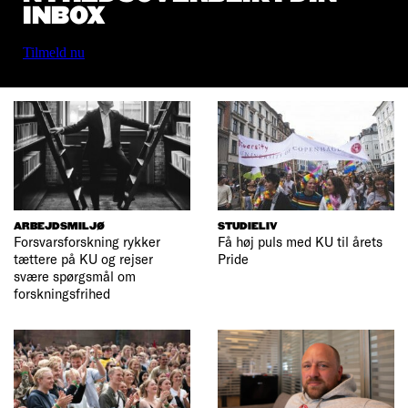
INBOX
Tilmeld nu
ARBEJDSMILJØ
STUDIELIV
Forsvarsforskning rykker
Få høj puls med KU til årets
tættere på KU og rejser
Pride
svære spørgsmål om
forskningsfrihed