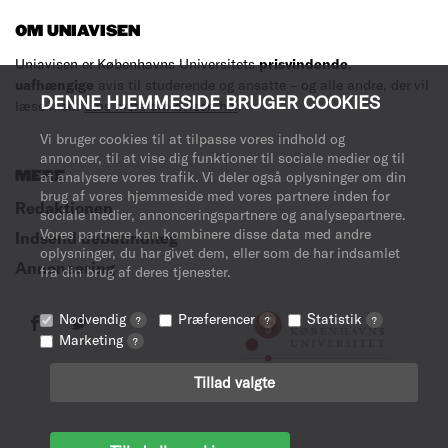
OM UNIAVISEN
Uniavisen er Københavns Universitets
prisvindende
,
uafhængige
avis til studerende og ansatte – og alle andre, der vil
DENNE HJEMMESIDE BRUGER COOKIES
læse med.
Læs mere om avisen her
.
Vi bruger cookies til at tilpasse vores indhold og
annoncer, til at vise dig funktioner til sociale medier og til
MERE
at analysere vores trafik. Vi deler også oplysninger om din
brug af vores hjemmeside med vores partnere inden for
Redaktionen
sociale medier, annonceringspartnere og analysepartnere.
Vores partnere kan kombinere disse data med andre
Indsend debatindlæg
oplysninger, du har givet dem, eller som de har indsamlet
Annoncering
fra din brug af deres tjenester.
Nødvendig
Præferencer
Statistik
?
?
?
Marketing
?
Tillad valgte