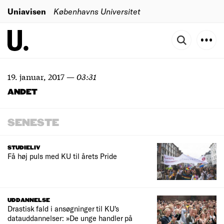
Uniavisen
Københavns Universitet
19. januar, 2017
—
03:31
ANDET
SENESTE
STUDIELIV
Få høj puls med KU til årets Pride
UDDANNELSE
Drastisk fald i ansøgninger til KU's
datauddannelser: »De unge handler på