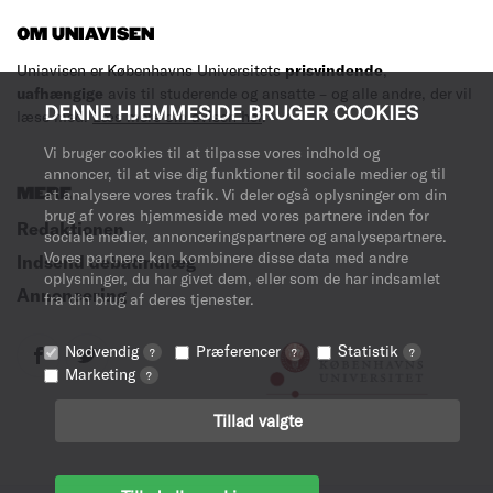
OM UNIAVISEN
Uniavisen er Københavns Universitets
prisvindende
,
uafhængige
avis til studerende og ansatte – og alle andre, der vil
DENNE HJEMMESIDE BRUGER COOKIES
læse med.
Læs mere om avisen her
.
Vi bruger cookies til at tilpasse vores indhold og
annoncer, til at vise dig funktioner til sociale medier og til
MERE
at analysere vores trafik. Vi deler også oplysninger om din
brug af vores hjemmeside med vores partnere inden for
Redaktionen
sociale medier, annonceringspartnere og analysepartnere.
Vores partnere kan kombinere disse data med andre
Indsend debatindlæg
oplysninger, du har givet dem, eller som de har indsamlet
Annoncering
fra din brug af deres tjenester.
Nødvendig
Præferencer
Statistik
?
?
?
Marketing
?
Tillad valgte