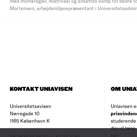
med momsregler, mistrivsel og ansattes kamp for bedre to
Mortensen, arbejdsmiljørepræsentant i Universitetsadmi
KONTAKT UNIAVISEN
OM UNIA
Universitetsavisen
Uniavisen e
Nørregade 10
prisvinden
1165 København K
studerende 
der vil læs
her
.