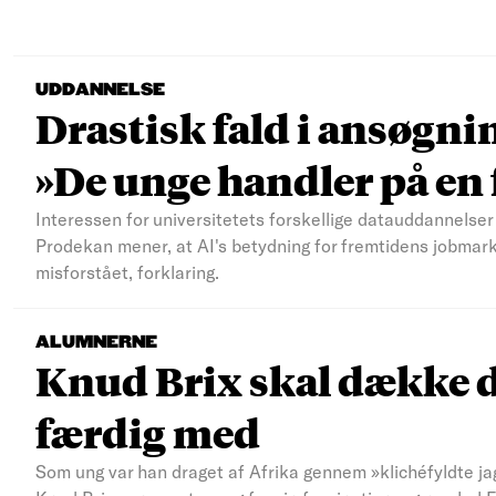
UDDANNELSE
Drastisk fald i ansøgni
»De unge handler på e
Interessen for universitetets forskellige datauddannelser 
Prodekan mener, at AI's betydning for fremtidens jobmar
misforstået, forklaring.
ALUMNERNE
Knud Brix skal dække d
færdig med
Som ung var han draget af Afrika gennem »klichéfyldte jag