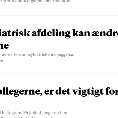
 Ekstra Bladets afgående chefredaktør
atrisk afdeling kan ændr
ne
r deres første psykiatriske indlæggelse.
en.
ollegerne, er det vigtigt fo
il Instagram. På jobbet jonglerer hun