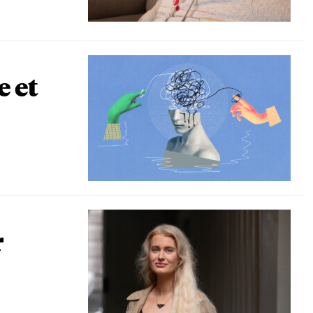
e et
r