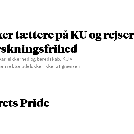
r tættere på KU og rejser
rskningsfrihed
var, sikkerhed og beredskab. KU vil
men rektor udelukker ikke, at grænsen
rets Pride