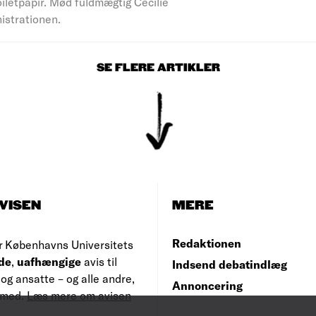
iletpapir. Mød fuldmægtig Cecilie
nistrationen.
SE FLERE ARTIKLER
VISEN
MERE
Redaktionen
r Københavns Universitets
de
,
uafhængige
avis til
Indsend debatindlæg
og ansatte – og alle andre,
Annoncering
e med.
Læs mere om avisen