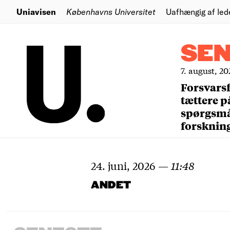
Uniavisen
Københavns Universitet
Uafhængig af led
SE
7. august, 20
Forsvars
tættere p
spørgsm
forsknin
24. juni, 2026
—
11:48
ANDET