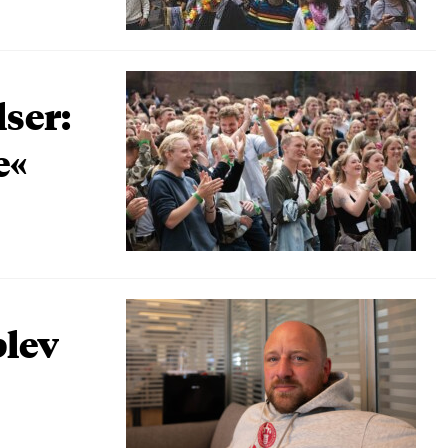
lser:
e«
blev