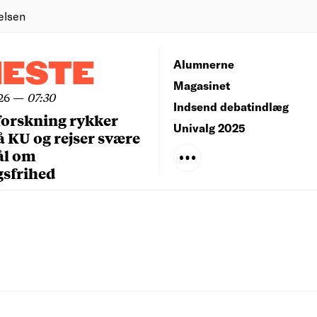
elsen
NESTE
Alumnerne
Magasinet
26
—
07:30
Indsend debatindlæg
forskning rykker
Univalg 2025
å KU og rejser svære
ål om
gsfrihed