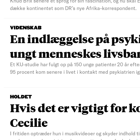
Knud Brix senere et sprog for sin fascination, og nu skal
dække kontinentet som DR’s nye Afrika-korrespondent.
VIDENSKAB
En indlæggelse på psyki
ungt menneskes livsba
Et KU-studie har fulgt op på 150 unge patienter 20 år efte
95 procent kom senere i livet i kontakt med psykiatrien ig
HOLDET
Hvis det er vigtigt for k
Cecilie
I fritiden optræder hun i musikvideoer og skyder indhold t