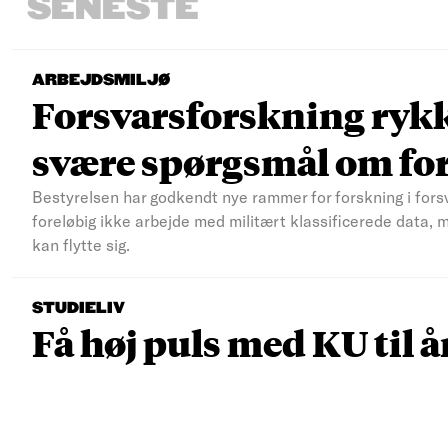
SENESTE
ARBEJDSMILJØ
Forsvarsforskning rykke
svære spørgsmål om fo
Bestyrelsen har godkendt nye rammer for forskning i fors
foreløbig ikke arbejde med militært klassificerede data, 
kan flytte sig.
STUDIELIV
Få høj puls med KU til å