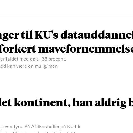
nger til KU's datauddanne
n forkert mavefornemmels
er faldet med op til 35 procent.
ked kan være en mulig, men
et kontinent, han aldrig 
teventyr«. På Afrikastudier på KU fik