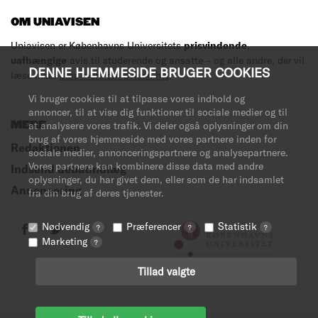
OM UNIAVISEN
Uniavisen er Københavns Universitets
prisvindende
,
uafhængige
avis til studerende og ansatte – og alle andre, der vil
DENNE HJEMMESIDE BRUGER COOKIES
læse med.
Læs mere om avisen her
.
Vi bruger cookies til at tilpasse vores indhold og
annoncer, til at vise dig funktioner til sociale medier og til
MERE
at analysere vores trafik. Vi deler også oplysninger om din
brug af vores hjemmeside med vores partnere inden for
Redaktionen
sociale medier, annonceringspartnere og analysepartnere.
Vores partnere kan kombinere disse data med andre
Indsend debatindlæg
oplysninger, du har givet dem, eller som de har indsamlet
Annoncering
fra din brug af deres tjenester.
Nødvendig
Præferencer
Statistik
?
?
?
Marketing
?
Tillad valgte