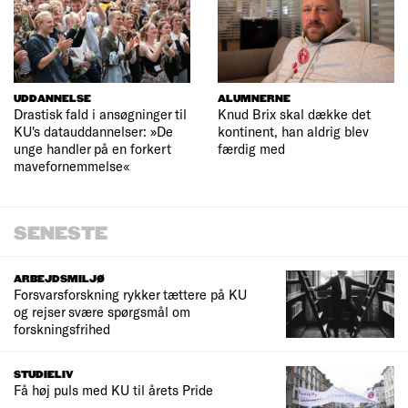
UDDANNELSE
ALUMNERNE
Drastisk fald i ansøgninger til
Knud Brix skal dække det
KU's datauddannelser: »De
kontinent, han aldrig blev
unge handler på en forkert
færdig med
mavefornemmelse«
SENESTE
ARBEJDSMILJØ
Forsvarsforskning rykker tættere på KU
og rejser svære spørgsmål om
forskningsfrihed
STUDIELIV
Få høj puls med KU til årets Pride