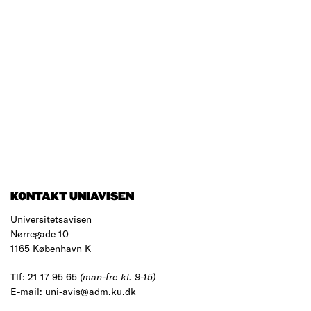
KONTAKT UNIAVISEN
Universitetsavisen
Nørregade 10
1165 København K
Tlf: 21 17 95 65
(man-fre kl. 9-15)
E-mail:
uni-avis@adm.ku.dk