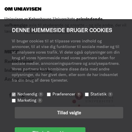
OM UNIAVISEN
Uniavisen er Københavns Universitets
prisvindende
,
uafhængige
avis til studerende og ansatte – og alle andre, der vil
DENNE HJEMMESIDE BRUGER COOKIES
læse med.
Læs mere om avisen her
.
Vi bruger cookies til at tilpasse vores indhold og
annoncer, til at vise dig funktioner til sociale medier og til
MERE
at analysere vores trafik. Vi deler også oplysninger om din
brug af vores hjemmeside med vores partnere inden for
Redaktionen
sociale medier, annonceringspartnere og analysepartnere.
Vores partnere kan kombinere disse data med andre
Indsend debatindlæg
oplysninger, du har givet dem, eller som de har indsamlet
Annoncering
fra din brug af deres tjenester.
Nødvendig
Præferencer
Statistik
?
?
?
Marketing
?
Tillad valgte