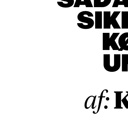
SÅDAN
SIK
K
U
K
af: