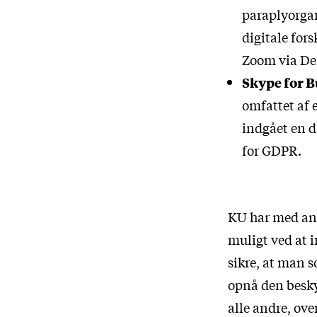
paraplyorgan
digitale for
Zoom via Dei
Skype for B
omfattet af 
indgået en d
for GDPR.
KU har med andr
muligt ved at 
sikre, at man 
opnå den beskyt
alle andre, ove