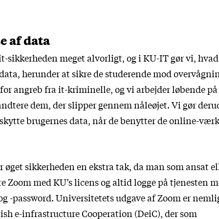
e af data
it-sikkerheden meget alvorligt, og i KU-IT gør vi, hvad
 data, herunder at sikre de studerende mod overvågnin
for angreb fra it-kriminelle, og vi arbejder løbende på
åndtere dem, der slipper gennem nåleøjet. Vi gør deru
eskytte brugernes data, når de benytter de online-værk
ar øget sikkerheden en ekstra tak, da man som ansat e
ere Zoom med KU’s licens og altid logge på tjenesten m
g -password. Universitetets udgave af Zoom er nemli
ish e-infrastructure Cooperation (DeiC), der som