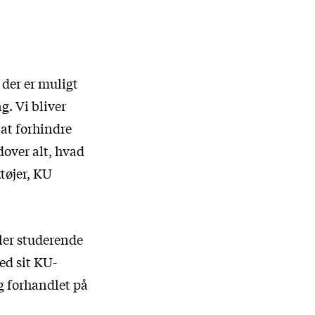
 der er muligt
g. Vi bliver
 at forhindre
dover alt, hvad
tøjer, KU
ller studerende
ed sit KU-
g forhandlet på