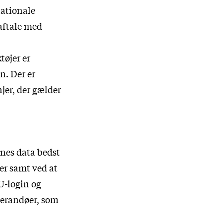
nationale
aftale med
tøjer er
n. Der er
jer, der gælder
rnes data bedst
er samt ved at
U-login og
everandøer, som