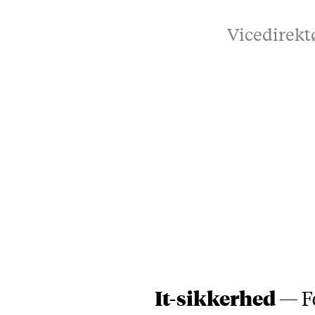
Vicedirekt
It-sikkerhed —
F