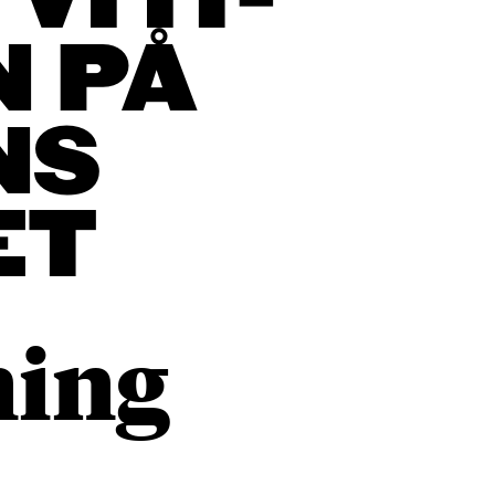
VI IT-
N PÅ
NS
ET
ning