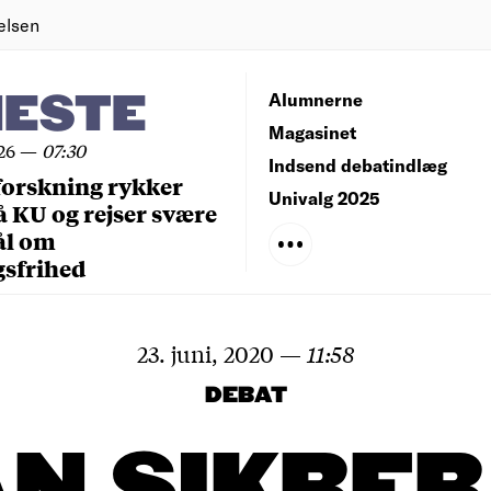
elsen
NESTE
Alumnerne
Magasinet
26
—
07:30
Indsend debatindlæg
forskning rykker
Univalg 2025
å KU og rejser svære
ål om
gsfrihed
23. juni, 2020
—
11:58
DEBAT