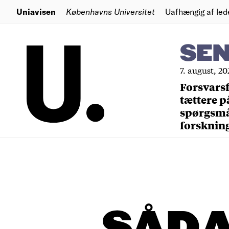
Uniavisen
Københavns Universitet
Uafhængig af led
SE
7. august, 20
Forsvars
tættere p
spørgsm
forsknin