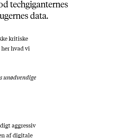
mod techgiganternes
rugernes data.
ke kritiske
 her hvad vi
es unødvendige
digt aggressiv
n af digitale