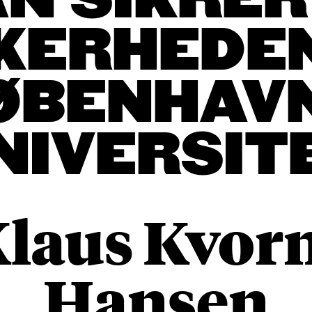
 SIKRER 
KERHEDE
ØBENHAV
NIVERSIT
laus Kvor
Hansen