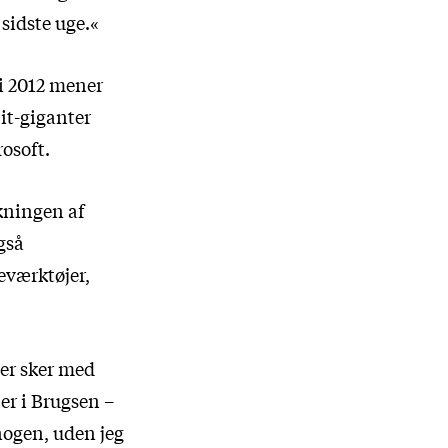
sidste uge.«
i 2012 mener
 it-giganter
osoft.
kningen af
gså
eværktøjer,
der sker med
ler i Brugsen –
nogen, uden jeg