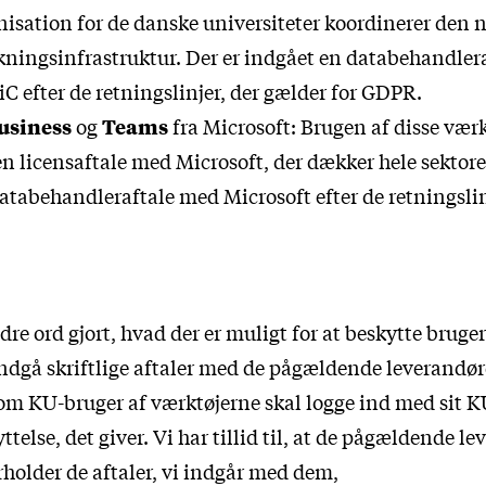
isation for de danske universiteter koordinerer den 
skningsinfrastruktur. Der er indgået en databehandler
C efter de retningslinjer, der gælder for GDPR.
usiness
og
Teams
fra Microsoft: Brugen af disse værk
en licensaftale med Microsoft, der dækker hele sektore
atabehandleraftale med Microsoft efter de retningslin
e ord gjort, hvad der er muligt for at beskytte bruge
indgå skriftlige aftaler med de pågældende leverandør
som KU-bruger af værktøjerne skal logge ind med sit K
telse, det giver. Vi har tillid til, at de pågældende l
rholder de aftaler, vi indgår med dem,