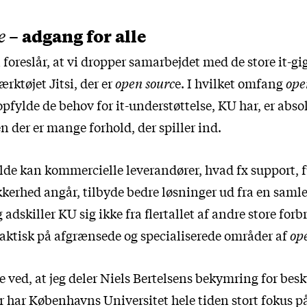
– adgang for alle
e
 foreslår, at vi dropper samarbejdet med de store it-gi
ærktøjet Jitsi, der er
open sourc
e. I hvilket omfang
ope
pfylde de behov for it-understøttelse, KU har, er abso
n der er mange forhold, der spiller ind.
fælde kan kommercielle leverandører, hvad fx support, 
ikkerhed angår, tilbyde bedre løsninger ud fra en saml
adskiller KU sig ikke fra flertallet af andre store forbr
 faktisk på afgrænsede og specialiserede områder af
op
 ved, at jeg deler Niels Bertelsens bekymring for besk
r har Københavns Universitet hele tiden stort fokus p