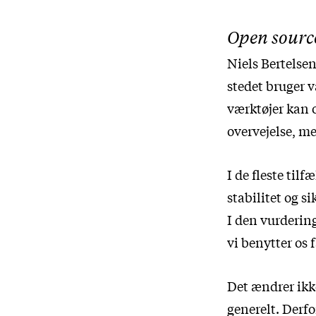
Open sourc
Niels Bertelsen
stedet bruger v
værktøjer kan o
overvejelse, me
I de fleste til
stabilitet og s
I den vurdering 
vi benytter os
Det ændrer ikke
generelt. Derfo