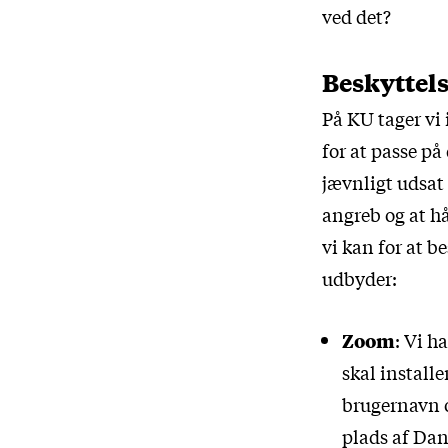
ved det?
Beskyttels
På KU tager vi 
for at passe på
jævnligt udsat 
angreb og at h
vi kan for at b
udbyder:
Zoom
: Vi h
skal install
brugernavn o
plads af Dan