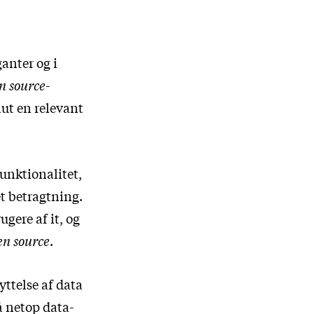
ganter og i
n source
-
lut en relevant
funktionalitet,
et betragtning.
ugere af it, og
en source
.
yttelse af data
å netop data-