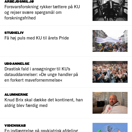
ARBEJDSMILJØ
Forsvarsforskning rykker tættere på KU
og rejser svære spørgsmål om
forskningsfrihed
STUDIELIV
Få høj puls med KU til årets Pride
UDDANNELSE
Drastisk fald i ansøgninger til KU's
datauddannelser: »De unge handler på
en forkert mavefornemmelse«
ALUMNERNE
Knud Brix skal dække det kontinent, han
aldrig blev færdig med
VIDENSKAB
En indlæggelse på psykiatrisk afdeling