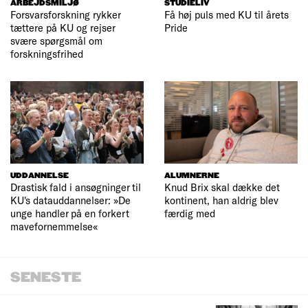
ARBEJDSMILJØ
STUDIELIV
Forsvarsforskning rykker
Få høj puls med KU til årets
tættere på KU og rejser
Pride
svære spørgsmål om
forskningsfrihed
UDDANNELSE
ALUMNERNE
Drastisk fald i ansøgninger til
Knud Brix skal dække det
KU's datauddannelser: »De
kontinent, han aldrig blev
unge handler på en forkert
færdig med
mavefornemmelse«
SENESTE