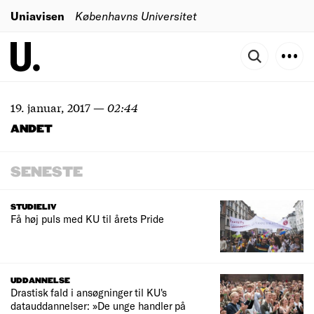
Uniavisen
Københavns Universitet
19. januar, 2017
—
02:44
ANDET
SENESTE
STUDIELIV
Få høj puls med KU til årets Pride
UDDANNELSE
Drastisk fald i ansøgninger til KU's
datauddannelser: »De unge handler på