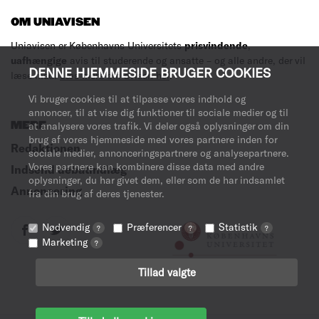
OM UNIAVISEN
Uniavisen er Københavns Universitets
prisvindende
,
uafhængige
avis til studerende og ansatte – og alle andre, der vil
DENNE HJEMMESIDE BRUGER COOKIES
læse med.
Læs mere om avisen her
.
Vi bruger cookies til at tilpasse vores indhold og
annoncer, til at vise dig funktioner til sociale medier og til
MERE
at analysere vores trafik. Vi deler også oplysninger om din
brug af vores hjemmeside med vores partnere inden for
Redaktionen
sociale medier, annonceringspartnere og analysepartnere.
Vores partnere kan kombinere disse data med andre
Indsend debatindlæg
oplysninger, du har givet dem, eller som de har indsamlet
Annoncering
fra din brug af deres tjenester.
Nødvendig
Præferencer
Statistik
?
?
?
Marketing
?
Tillad valgte