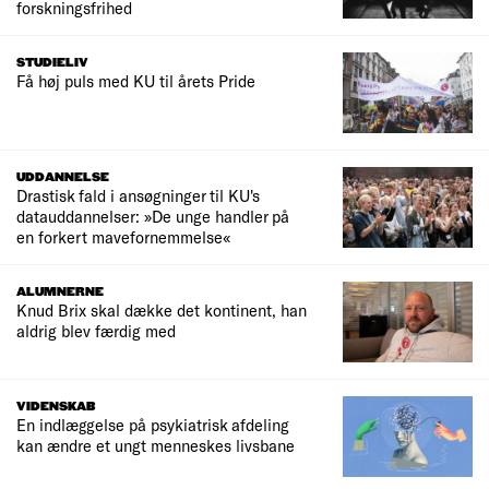
forskningsfrihed
STUDIELIV
Få høj puls med KU til årets Pride
UDDANNELSE
Drastisk fald i ansøgninger til KU's
datauddannelser: »De unge handler på
en forkert mavefornemmelse«
ALUMNERNE
Knud Brix skal dække det kontinent, han
aldrig blev færdig med
VIDENSKAB
En indlæggelse på psykiatrisk afdeling
kan ændre et ungt menneskes livsbane