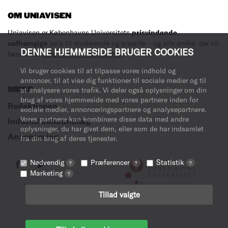
OM UNIAVISEN
Uniavisen er Københavns Universitets
prisvindende
,
uafhængige
avis til studerende og ansatte – og alle andre, der vil
DENNE HJEMMESIDE BRUGER COOKIES
læse med.
Læs mere om avisen her
.
Vi bruger cookies til at tilpasse vores indhold og
annoncer, til at vise dig funktioner til sociale medier og til
MERE
at analysere vores trafik. Vi deler også oplysninger om din
brug af vores hjemmeside med vores partnere inden for
Redaktionen
sociale medier, annonceringspartnere og analysepartnere.
Vores partnere kan kombinere disse data med andre
Indsend debatindlæg
oplysninger, du har givet dem, eller som de har indsamlet
Annoncering
fra din brug af deres tjenester.
Nødvendig
Præferencer
Statistik
?
?
?
Marketing
?
Tillad valgte