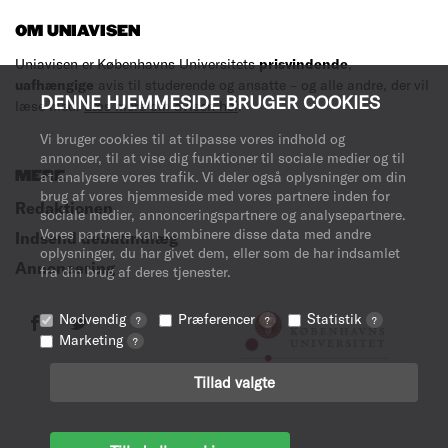
OM UNIAVISEN
Uniavisen er Københavns Universitets
prisvindende
,
uafhængige
avis til studerende og ansatte – og alle andre, der vil
DENNE HJEMMESIDE BRUGER COOKIES
læse med.
Læs mere om avisen her
.
Vi bruger cookies til at tilpasse vores indhold og
annoncer, til at vise dig funktioner til sociale medier og til
MERE
at analysere vores trafik. Vi deler også oplysninger om din
brug af vores hjemmeside med vores partnere inden for
Redaktionen
sociale medier, annonceringspartnere og analysepartnere.
Vores partnere kan kombinere disse data med andre
Indsend debatindlæg
oplysninger, du har givet dem, eller som de har indsamlet
Annoncering
fra din brug af deres tjenester.
Nødvendig
Præferencer
Statistik
?
?
?
Marketing
?
Tillad valgte