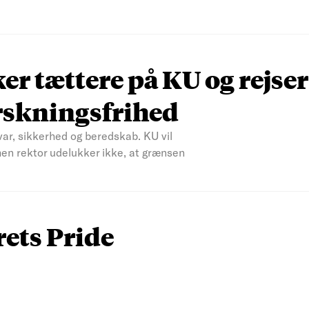
r tættere på KU og rejser
rskningsfrihed
var, sikkerhed og beredskab. KU vil
men rektor udelukker ikke, at grænsen
rets Pride