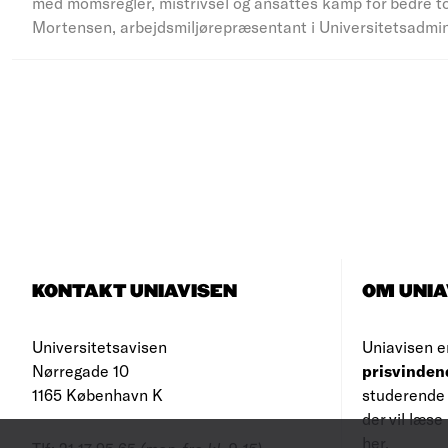
med momsregler, mistrivsel og ansattes kamp for bedre to
Mortensen, arbejdsmiljørepræsentant i Universitetsadmi
KONTAKT UNIAVISEN
OM UNIA
Universitetsavisen
Uniavisen e
Nørregade 10
prisvinden
1165 København K
studerende 
der vil læs
her
.