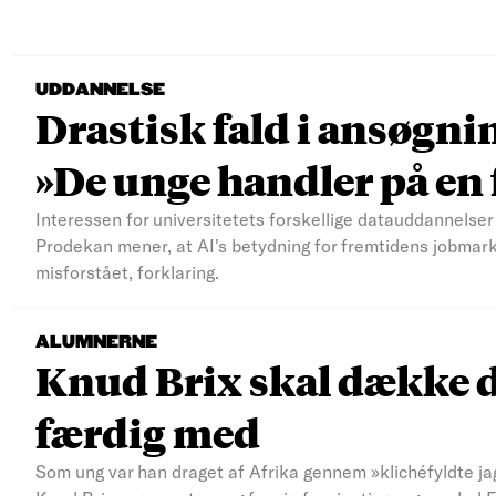
UDDANNELSE
Drastisk fald i ansøgni
»De unge handler på e
Interessen for universitetets forskellige datauddannelser 
Prodekan mener, at AI's betydning for fremtidens jobmar
misforstået, forklaring.
ALUMNERNE
Knud Brix skal dække d
færdig med
Som ung var han draget af Afrika gennem »klichéfyldte jag