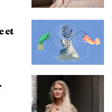
e et
r