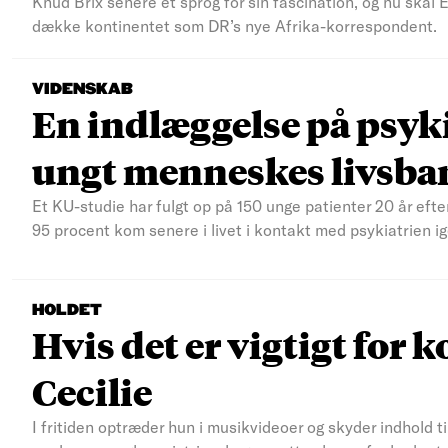
Knud Brix senere et sprog for sin fascination, og nu skal
dække kontinentet som DR’s nye Afrika-korrespondent.
VIDENSKAB
En indlæggelse på psyki
ungt menneskes livsba
Et KU-studie har fulgt op på 150 unge patienter 20 år efte
95 procent kom senere i livet i kontakt med psykiatrien ig
HOLDET
Hvis det er vigtigt for k
Cecilie
I fritiden optræder hun i musikvideoer og skyder indhold t