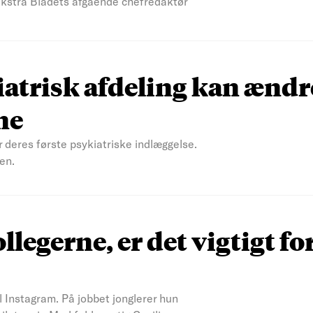
 Ekstra Bladets afgående chefredaktør
atrisk afdeling kan ændr
ne
r deres første psykiatriske indlæggelse.
en.
ollegerne, er det vigtigt fo
il Instagram. På jobbet jonglerer hun