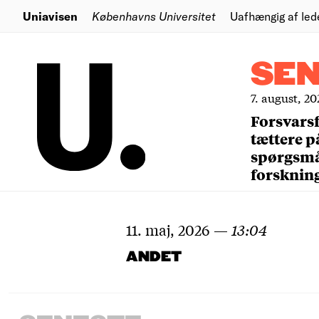
Uniavisen
Københavns Universitet
Uafhængig af led
SE
7. august, 20
Forsvars
tættere p
spørgsm
forsknin
11. maj, 2026
—
13:04
ANDET