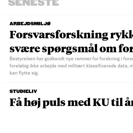
SENESTE
ARBEJDSMILJØ
Forsvarsforskning rykke
svære spørgsmål om fo
Bestyrelsen har godkendt nye rammer for forskning i fors
foreløbig ikke arbejde med militært klassificerede data, 
kan flytte sig.
STUDIELIV
Få høj puls med KU til å