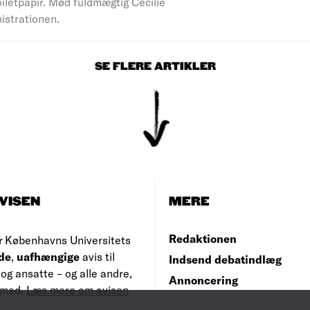
iletpapir. Mød fuldmægtig Cecilie
nistrationen.
SE FLERE ARTIKLER
VISEN
MERE
Redaktionen
r Københavns Universitets
de
,
uafhængige
avis til
Indsend debatindlæg
og ansatte – og alle andre,
Annoncering
e med.
Læs mere om avisen