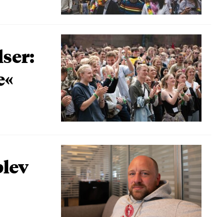
lser:
e«
blev