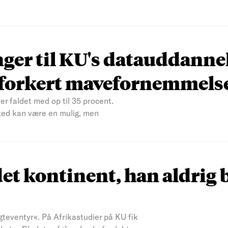
nger til KU's datauddanne
n forkert mavefornemmels
er faldet med op til 35 procent.
ked kan være en mulig, men
et kontinent, han aldrig 
teventyr«. På Afrikastudier på KU fik