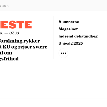
elsen
NESTE
Alumnerne
Magasinet
26
—
07:30
Indsend debatindlæg
forskning rykker
Univalg 2025
å KU og rejser svære
ål om
gsfrihed