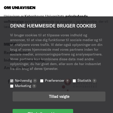
OM UNIAVISEN
Uniavisen er Københavns Universitets
prisvindende
,
uafhængige
avis til studerende og ansatte – og alle andre, der vil
DENNE HJEMMESIDE BRUGER COOKIES
læse med.
Læs mere om avisen her
.
Vi bruger cookies til at tilpasse vores indhold og
annoncer, til at vise dig funktioner til sociale medier og til
MERE
at analysere vores trafik. Vi deler også oplysninger om din
brug af vores hjemmeside med vores partnere inden for
Redaktionen
sociale medier, annonceringspartnere og analysepartnere.
Vores partnere kan kombinere disse data med andre
Indsend debatindlæg
oplysninger, du har givet dem, eller som de har indsamlet
Annoncering
fra din brug af deres tjenester.
Nødvendig
Præferencer
Statistik
?
?
?
Marketing
?
Tillad valgte