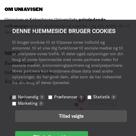
OM UNIAVISEN
Uniavisen er Københavns Universitets
prisvindende
,
uafhængige
avis til studerende og ansatte – og alle andre, der vil
DENNE HJEMMESIDE BRUGER COOKIES
læse med.
Læs mere om avisen her
.
Vi bruger cookies til at tilpasse vores indhold og
annoncer, til at vise dig funktioner til sociale medier og til
MERE
at analysere vores trafik. Vi deler også oplysninger om din
brug af vores hjemmeside med vores partnere inden for
Redaktionen
sociale medier, annonceringspartnere og analysepartnere.
Vores partnere kan kombinere disse data med andre
Indsend debatindlæg
oplysninger, du har givet dem, eller som de har indsamlet
Annoncering
fra din brug af deres tjenester.
Nødvendig
Præferencer
Statistik
?
?
?
Marketing
?
Tillad valgte