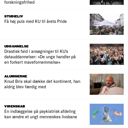
forskningsfrihed
STUDIELIV
Få høj puls med KU til årets Pride
UDDANNELSE
Drastisk fald i ansøgninger til KU's
datauddannelser: »De unge handler på
en forkert mavefornemmelse«
ALUMNERNE
Knud Brix skal dække det kontinent, han
aldrig blev færdig med
VIDENSKAB
En indlæggelse på psykiatrisk afdeling
kan ændre et ungt menneskes livsbane