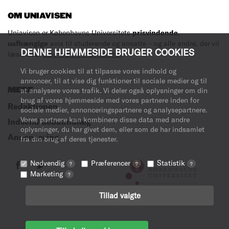
OM UNIAVISEN
Uniavisen er Københavns Universitets
prisvindende
,
uafhængige
avis til studerende og ansatte – og alle andre, der vil
DENNE HJEMMESIDE BRUGER COOKIES
læse med.
Læs mere om avisen her
.
Vi bruger cookies til at tilpasse vores indhold og
annoncer, til at vise dig funktioner til sociale medier og til
MERE
at analysere vores trafik. Vi deler også oplysninger om din
brug af vores hjemmeside med vores partnere inden for
Redaktionen
sociale medier, annonceringspartnere og analysepartnere.
Vores partnere kan kombinere disse data med andre
Indsend debatindlæg
oplysninger, du har givet dem, eller som de har indsamlet
Annoncering
fra din brug af deres tjenester.
Nødvendig
Præferencer
Statistik
?
?
?
Marketing
?
Tillad valgte