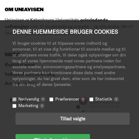
OM UNIAVISEN
Uniavisen er Københavns Universitets
prisvindende
,
uafhængige
avis til studerende og ansatte – og alle andre, der vil
DENNE HJEMMESIDE BRUGER COOKIES
læse med.
Læs mere om avisen her
.
Vi bruger cookies til at tilpasse vores indhold og
annoncer, til at vise dig funktioner til sociale medier og til
MERE
at analysere vores trafik. Vi deler også oplysninger om din
brug af vores hjemmeside med vores partnere inden for
Redaktionen
sociale medier, annonceringspartnere og analysepartnere.
Vores partnere kan kombinere disse data med andre
Indsend debatindlæg
oplysninger, du har givet dem, eller som de har indsamlet
Annoncering
fra din brug af deres tjenester.
Nødvendig
Præferencer
Statistik
?
?
?
Marketing
?
Tillad valgte