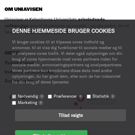
OM UNIAVISEN
Uniavisen er Københavns Universitets
prisvindende
,
uafhængige
avis til studerende og ansatte – og alle andre, der vil
DENNE HJEMMESIDE BRUGER COOKIES
læse med.
Læs mere om avisen her
.
Vi bruger cookies til at tilpasse vores indhold og
annoncer, til at vise dig funktioner til sociale medier og til
MERE
at analysere vores trafik. Vi deler også oplysninger om din
brug af vores hjemmeside med vores partnere inden for
Redaktionen
sociale medier, annonceringspartnere og analysepartnere.
Vores partnere kan kombinere disse data med andre
Indsend debatindlæg
oplysninger, du har givet dem, eller som de har indsamlet
Annoncering
fra din brug af deres tjenester.
Nødvendig
Præferencer
Statistik
?
?
?
Marketing
?
Tillad valgte