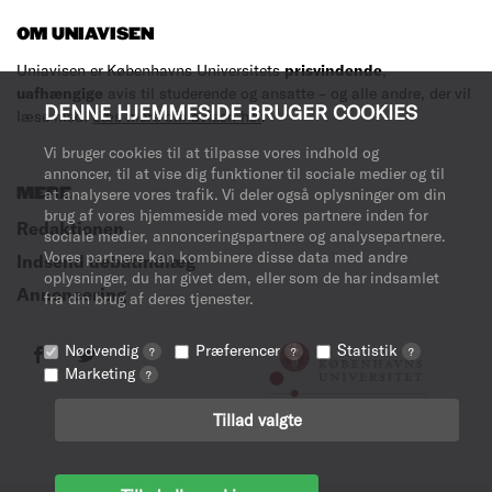
OM UNIAVISEN
Uniavisen er Københavns Universitets
prisvindende
,
uafhængige
avis til studerende og ansatte – og alle andre, der vil
DENNE HJEMMESIDE BRUGER COOKIES
læse med.
Læs mere om avisen her
.
Vi bruger cookies til at tilpasse vores indhold og
annoncer, til at vise dig funktioner til sociale medier og til
MERE
at analysere vores trafik. Vi deler også oplysninger om din
brug af vores hjemmeside med vores partnere inden for
Redaktionen
sociale medier, annonceringspartnere og analysepartnere.
Vores partnere kan kombinere disse data med andre
Indsend debatindlæg
oplysninger, du har givet dem, eller som de har indsamlet
Annoncering
fra din brug af deres tjenester.
Nødvendig
Præferencer
Statistik
?
?
?
Marketing
?
Tillad valgte