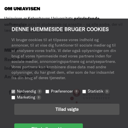
OM UNIAVISEN
Uniavisen er Københavns Universitets
prisvindende
,
uafhængige
avis til studerende og ansatte – og alle andre, der vil
DENNE HJEMMESIDE BRUGER COOKIES
læse med.
Læs mere om avisen her
.
Vi bruger cookies til at tilpasse vores indhold og
annoncer, til at vise dig funktioner til sociale medier og til
MERE
at analysere vores trafik. Vi deler også oplysninger om din
brug af vores hjemmeside med vores partnere inden for
Redaktionen
sociale medier, annonceringspartnere og analysepartnere.
Vores partnere kan kombinere disse data med andre
Indsend debatindlæg
oplysninger, du har givet dem, eller som de har indsamlet
Annoncering
fra din brug af deres tjenester.
Nødvendig
Præferencer
Statistik
?
?
?
Marketing
?
Tillad valgte