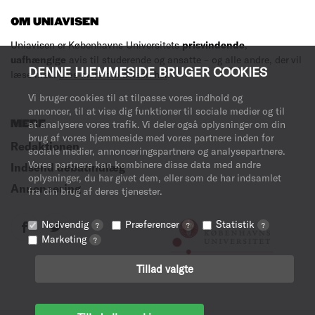
OM UNIAVISEN
Uniavisen er Københavns Universitets
prisvindende
,
uafhængige
avis til studerende og ansatte – og alle andre, der vil
DENNE HJEMMESIDE BRUGER COOKIES
læse med.
Læs mere om avisen her
.
Vi bruger cookies til at tilpasse vores indhold og
annoncer, til at vise dig funktioner til sociale medier og til
MERE
at analysere vores trafik. Vi deler også oplysninger om din
brug af vores hjemmeside med vores partnere inden for
Redaktionen
sociale medier, annonceringspartnere og analysepartnere.
Vores partnere kan kombinere disse data med andre
Indsend debatindlæg
oplysninger, du har givet dem, eller som de har indsamlet
Annoncering
fra din brug af deres tjenester.
Nødvendig
Præferencer
Statistik
?
?
?
Marketing
?
Tillad valgte