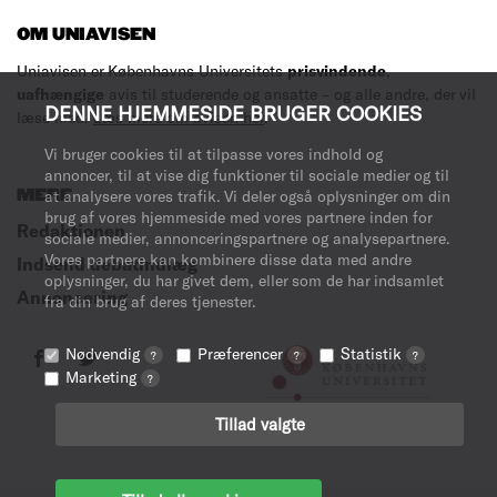
OM UNIAVISEN
Uniavisen er Københavns Universitets
prisvindende
,
uafhængige
avis til studerende og ansatte – og alle andre, der vil
DENNE HJEMMESIDE BRUGER COOKIES
læse med.
Læs mere om avisen her
.
Vi bruger cookies til at tilpasse vores indhold og
annoncer, til at vise dig funktioner til sociale medier og til
MERE
at analysere vores trafik. Vi deler også oplysninger om din
brug af vores hjemmeside med vores partnere inden for
Redaktionen
sociale medier, annonceringspartnere og analysepartnere.
Vores partnere kan kombinere disse data med andre
Indsend debatindlæg
oplysninger, du har givet dem, eller som de har indsamlet
Annoncering
fra din brug af deres tjenester.
Nødvendig
Præferencer
Statistik
?
?
?
Marketing
?
Tillad valgte