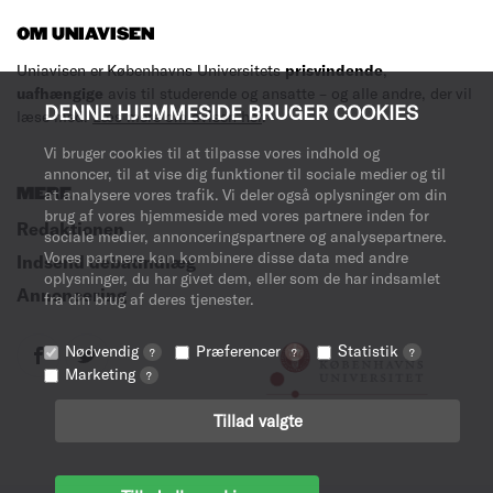
OM UNIAVISEN
Uniavisen er Københavns Universitets
prisvindende
,
uafhængige
avis til studerende og ansatte – og alle andre, der vil
DENNE HJEMMESIDE BRUGER COOKIES
læse med.
Læs mere om avisen her
.
Vi bruger cookies til at tilpasse vores indhold og
annoncer, til at vise dig funktioner til sociale medier og til
MERE
at analysere vores trafik. Vi deler også oplysninger om din
brug af vores hjemmeside med vores partnere inden for
Redaktionen
sociale medier, annonceringspartnere og analysepartnere.
Vores partnere kan kombinere disse data med andre
Indsend debatindlæg
oplysninger, du har givet dem, eller som de har indsamlet
Annoncering
fra din brug af deres tjenester.
Nødvendig
Præferencer
Statistik
?
?
?
Marketing
?
Tillad valgte